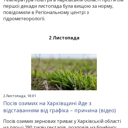
першої декади листопада була вищою за норму,
повідомили в Регіональному центрі з
гідрометеорології.
2 Листопада
2 Листопада, 18:01
Посів озимих на Харківщині йде з
відставанням від графіка – причина (відео)
Посів озимих зернових триває у Харківській області
на площі 290 тисяч гектарів, розповів на брифінгу