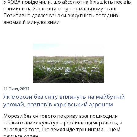
У ХОВА повідомили, що абсолютна більшість посівів
озимини на Харківщині – у нормальному стані.
Позитивно далася взнаки відсутність погодних
аномалій минулої зими
11 Січня, 20:37
Як морози без снігу вплинуть на майбутній
урожай, розповів харківський агроном
Морози без снігового покриву вже пошкодили
посіви озимих культур – рослини підмерзають, а
внаслідок того, що земля йде тріщинами – ще й
рвуться корені.