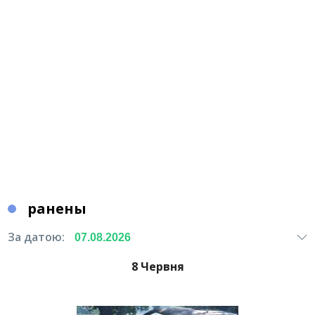
ранены
За датою:
8 Червня