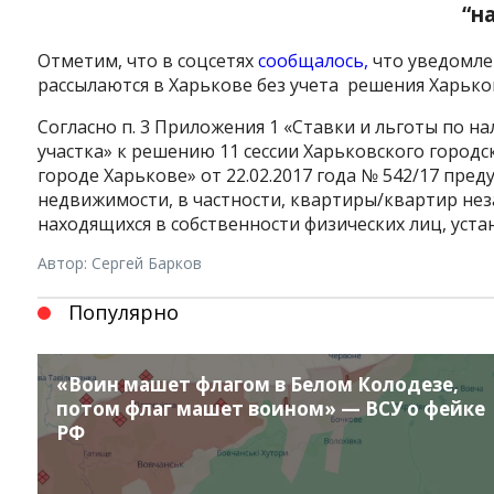
“н
Отметим, что в соцсетях
сообщалось,
что уведомле
рассылаются в Харькове без учета
решения Харько
Согласно
п.
3 Приложения
1
«Ставки
и
льготы
по на
участка»
к решению
11
сессии
Харьковского городс
городе
Харькове»
от
22.02.2017
года №
542/17
пред
недвижимости, в частности
,
квартиры/
квартир
нез
находящихся в
собственности
физических
лиц
,
уста
Instagram
Facebook
Twitter
Youtube
Автор: Сергей Барков
Популярно
«Воин машет флагом в Белом Колодезе,
потом флаг машет воином» — ВСУ о фейке
РФ