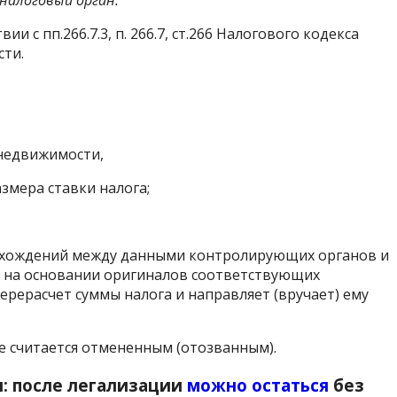
вии с пп.266.7.3, п. 266.7, ст.266 Налогового кодекса
сти.
недвижимости,
змера ставки налога;
асхождений между данными контролирующих органов и
на основании оригиналов соответствующих
рерасчет суммы налога и направляет (вручает) ему
 считается отмененным (отозванным).
я: после легализации
можно остаться
без