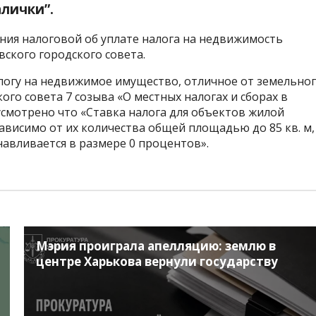
алички”.
ния налоговой об уплате налога на недвижимость
вского
городского совета.
логу
на недвижимое
имущество
,
отличное
от
земельно
кого
совета
7 созыва
«О местных
налогах и сборах
в
усмотрено
что
«
Ставка
налога
для
объектов жилой
ависимо от их
количества
общей
площадью
до 85
кв.
м
,
навливается
в
размере
0 процентов
».
Мэрия проиграла апелляцию: землю в
центре Харькова вернули государству