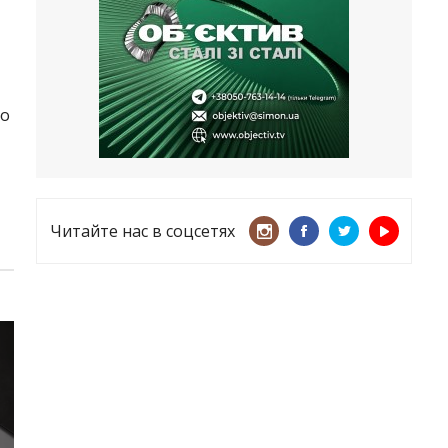
несмотря ни на что
21.05.2026
«ТЦК нарушает закон? Пусть
платят!» Как благодаря штрафу
женщину сняли с учета
го
15.05.2026
Читайте нас в соцсетях