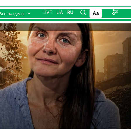
LIVE
UA
RU
Все разделы
Aa