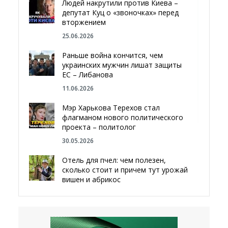
Людей накрутили против Киева –
депутат Куц о «звоночках» перед
вторжением
25.06.2026
Раньше война кончится, чем
украинских мужчин лишат защиты
ЕС – Либанова
11.06.2026
Мэр Харькова Терехов стал
флагманом нового политического
проекта – политолог
30.05.2026
Отель для пчел: чем полезен,
сколько стоит и причем тут урожай
вишен и абрикос
29.05.2026
Мы даже делали гробы — мэр
Чугуева, города, который устоял,