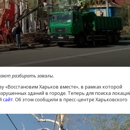
жают разбирать завалы.
 «Восстановим Харьков вместе», в рамках которой
рушенных зданий в городе. Теперь для поиска локаци
ый
сайт
. Об этом сообщили в пресс-центре Харьковского