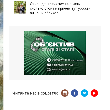
Отель для пчел: чем полезен,
сколько стоит и причем тут урожай
вишен и абрикос
29.05.2026
Мы даже делали гробы — мэр
Чугуева, города, который устоял,
несмотря ни на что
21.05.2026
«ТЦК нарушает закон? Пусть
платят!» Как благодаря штрафу
женщину сняли с учета
15.05.2026
Читайте нас в соцсетях