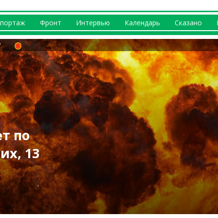
портаж
Фронт
Интервью
Календарь
Сказано
т по
за 9 августа:
их, 13
 генерирует
ыпал град, Изюм
бутылки: в
А: «прилет» на
огибшие
на Харьковщине
роили погром