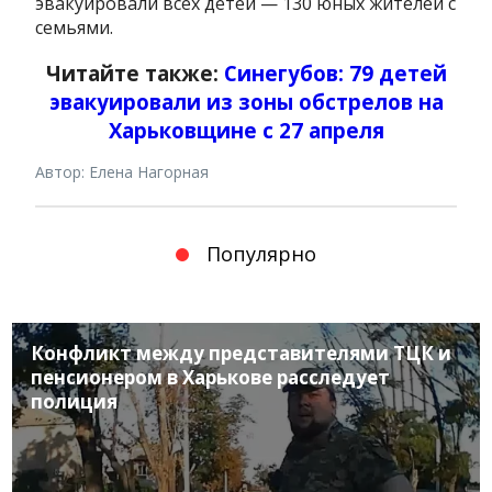
эвакуировали всех детей — 130 юных жителей с
семьями.
Читайте также:
Синегубов: 79 детей
эвакуировали из зоны обстрелов на
Харьковщине с 27 апреля
Автор: Елена Нагорная
Популярно
Конфликт между представителями ТЦК и
пенсионером в Харькове расследует
полиция