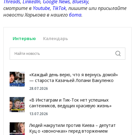
Threads
,
LinkedIn
,
Google News
,
Bluesky
,
смотрите в
Youtube
,
TikTok
, пишите или присылайте
новости Харькова в нашего
бота
.
Интервью
Календарь
«Каждый день верю, что я вернусь домой»
— староста Казачьей Лопани Вакуленко
28.07.2026
«В Инстаграм и Тик-Ток нет успешных
сантехников, ведущих красивую жизнь»
13.07.2026
Людей накрутили против Киева – депутат
Куц о «звоночках» перед вторжением