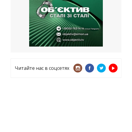
несмотря ни на что
21.05.2026
«ТЦК нарушает закон? Пусть
платят!» Как благодаря штрафу
женщину сняли с учета
15.05.2026
Читайте нас в соцсетях