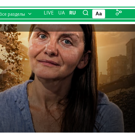
LIVE
UA
RU
Все разделы
Aa