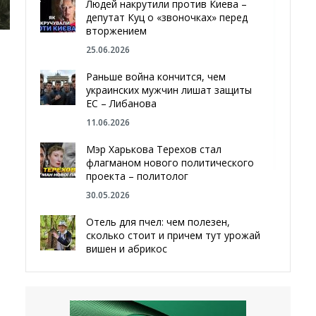
Людей накрутили против Киева –
депутат Куц о «звоночках» перед
вторжением
25.06.2026
Раньше война кончится, чем
украинских мужчин лишат защиты
ЕС – Либанова
11.06.2026
Мэр Харькова Терехов стал
флагманом нового политического
проекта – политолог
30.05.2026
Отель для пчел: чем полезен,
сколько стоит и причем тут урожай
вишен и абрикос
29.05.2026
Мы даже делали гробы — мэр
Чугуева, города, который устоял,