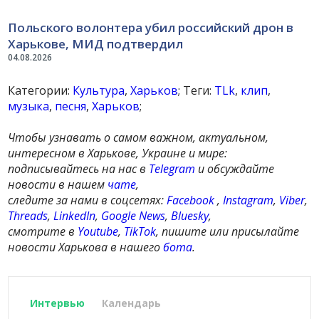
Польского волонтера убил российский дрон в
Харькове, МИД подтвердил
04.08.2026
Категории:
Культура
,
Харьков
; Теги:
TLk
,
клип
,
музыка
,
песня
,
Харьков
;
Чтобы узнавать о самом важном, актуальном,
интересном в Харькове, Украине и мире:
подписывайтесь на нас в
Telegram
и обсуждайте
новости в нашем
чате
,
следите за нами в соцсетях:
Facebook
,
Instagram
,
Viber
,
Threads
,
LinkedIn
,
Google News
,
Bluesky
,
смотрите в
Youtube
,
TikTok
, пишите или присылайте
новости Харькова в нашего
бота
.
Интервью
Календарь