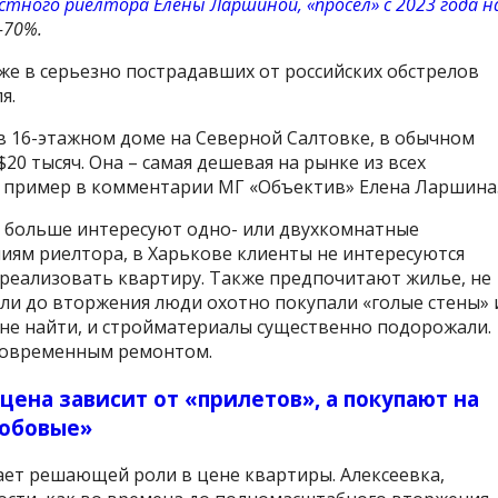
стного риелтора Елены Ларшиной, «просел» с 2023 года н
-70%.
е в серьезно пострадавших от российских обстрелов
я.
в 16-этажном доме на Северной Салтовке, в обычном
 $20 тысяч. Она – самая дешевая на рынке из всех
 пример в комментарии МГ «Объектив» Елена Ларшина
й больше интересуют одно- или двухкомнатные
ям риелтора, в Харькове клиенты не интересуются
 реализовать квартиру. Также предпочитают жилье, не
ли до вторжения люди охотно покупали «голые стены» 
в не найти, и стройматериалы существенно подорожали.
современным ремонтом.
цена зависит от «прилетов», а покупают на
робовые»
рает решающей роли в цене квартиры. Алексеевка,