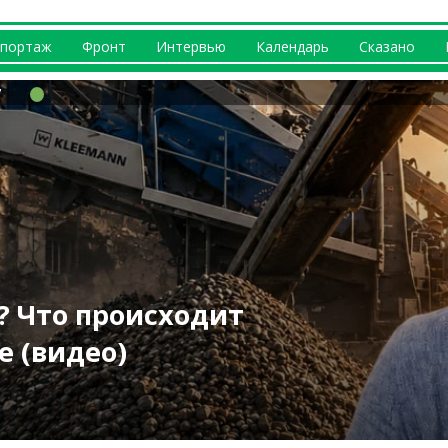
портаж
Фронт
Интервью
Календарь
Сказано
ршрутов
 во многих
нонсируют на
? Что происходит
вернусь домой» —
 на Харьковщине
 июле на
и канализацию
е (видео)
Вакуленко
Д Выговский
й опасный день