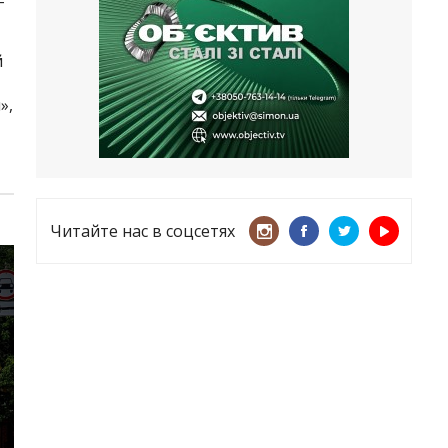
–
несмотря ни на что
21.05.2026
й
«ТЦК нарушает закон? Пусть
платят!» Как благодаря штрафу
»,
женщину сняли с учета
15.05.2026
Читайте нас в соцсетях