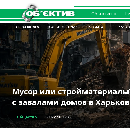
Объективно
Ре
СБ
08.08.2026
ХАРЬКОВ
+26°С
USD
44.76
EUR
51.67
Масштабные изменения ма
«Все равно будут ниже, чем
троллейбусов и трамваев а
Мусор или стройматериалы
«Каждый день верю, что я 
Совещание по безопасности
14 человек погибли в ДТП в
городах»: тарифы на воду 
субботу
с завалами домов в Харьков
староста Казачьей Лопани 
— приехал новый глава МВ
Харьковщине: назван самы
повысят в Харькове
Транспорт
Общество
Интервью
Политика
Происшествия
Харьков
7 августа, 12:38
7 августа, 17:49
31 июля, 17:33
28 июля, 18:16
7 августа, 18:42
7 августа, 14:18