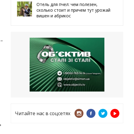
Отель для пчел: чем полезен,
сколько стоит и причем тут урожай
вишен и абрикос
29.05.2026
Мы даже делали гробы — мэр
 –
Чугуева, города, который устоял,
несмотря ни на что
21.05.2026
«ТЦК нарушает закон? Пусть
платят!» Как благодаря штрафу
женщину сняли с учета
15.05.2026
в
Читайте нас в соцсетях
ь