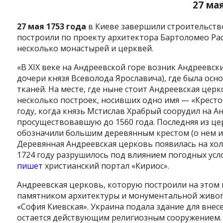
27 ма
27 мая 1753 года
в Киеве завершили строительство
построили по проекту архитектора Бартоломео Растр
несколько монастырей и церквей.
«В XIX веке на Андреевской горе возник Андреевск
дочери князя Всеволода Ярославича), где была осн
тканей. На месте, где ныне стоит Андреевская церко
несколько построек, носивших одно имя — «Кресто
году, когда князь Мстислав Храбрый соорудил на 
просуществовавшую до 1560 года. Последняя из церк
обозначили большим деревянным крестом (о нем и 
Деревянная Андреевская церковь появилась на холм
1724 году разрушилось под влиянием погодных усл
пишет
христианский портал «Кириос».
Андреевская церковь, которую построили на этом 
Instagram
Facebook
Twitter
Youtube
памятником архитектуры и монументальной живопи
«София Киевская». Украина подала здание для вне
остается действующим религиозным сооружением.