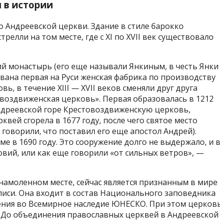
я в истории
 Андреевской церкви. Здание в стиле барокко
елли на том месте, где с XI по XVII век существовало
ий монастырь (его еще называли Янкиным, в честь Янки
ована первая на Руси женская фабрика по производству
вь, в течение XIII — XVII веков сменяли друг друга
воздвиженская церковь». Первая образовалась в 1212
Андреевской горе Крестовоздвиженскую церковь,
вей сгорела в 1677 году, после чего святое место
говорили, что поставил его еще апостол Андрей).
е в 1690 году. Это сооружение долго не выдержало, и 
овий, или как еще говорили «от сильных ветров», —
намоленном месте, сейчас является признанным в мире
си. Она входит в состав Национального заповедника
сения во Всемирное наследие ЮНЕСКО. При этом церков
 До объединения православных церквей в Андреевской