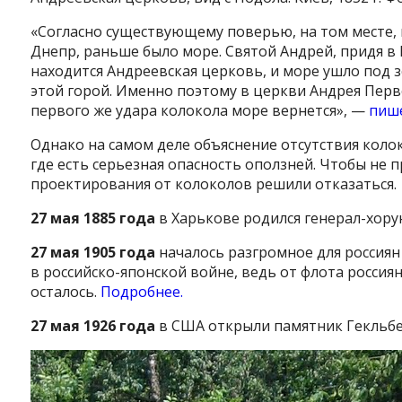
«Согласно существующему поверью, на том месте, 
Днепр, раньше было море. Святой Андрей, придя в К
находится Андреевская церковь, и море ушло под з
этой горой. Именно поэтому в церкви Андрея Перво
первого же удара колокола море вернется», —
пиш
Однако на самом деле объяснение отсутствия коло
где есть серьезная опасность оползней. Чтобы не
проектирования от колоколов решили отказаться.
27 мая 1885 года
в Харькове родился генерал-хор
27 мая 1905 года
началось разгромное для россиян
в российско-японской войне, ведь от флота россиян
осталось.
Подробнее.
27 мая 1926 года
в США открыли памятник Гекльбе