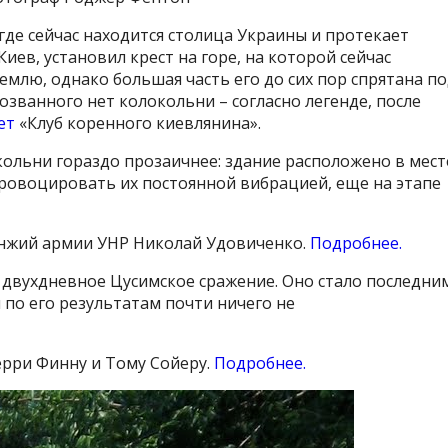
где сейчас находится столица Украины и протекает
иев, установил крест на горе, на которой сейчас
емлю, однако большая часть его до сих пор спрятана п
званного нет колокольни – согласно легенде, после
ет
«Клуб коренного киевлянина».
кольни гораздо прозаичнее: здание расположено в мест
 провоцировать их постоянной вибрацией, еще на этапе
унжий армии УНР Николай Удовиченко.
Подробнее.
 двухдневное Цусимское сражение. Оно стало последни
 по его результатам почти ничего не
рри Финну и Тому Сойеру.
Подробнее.