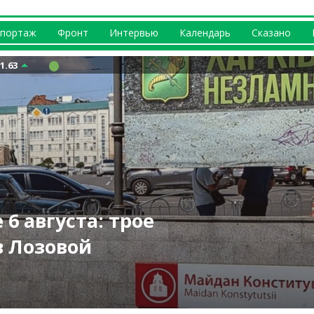
портаж
Фронт
Интервью
Календарь
Сказано
1.63
ерго рассылают
? Что происходит
вернусь домой» —
ые: РФ ударила
6 августа: трое
 россияне – трое
ы
е (видео)
Вакуленко
в Лозовой