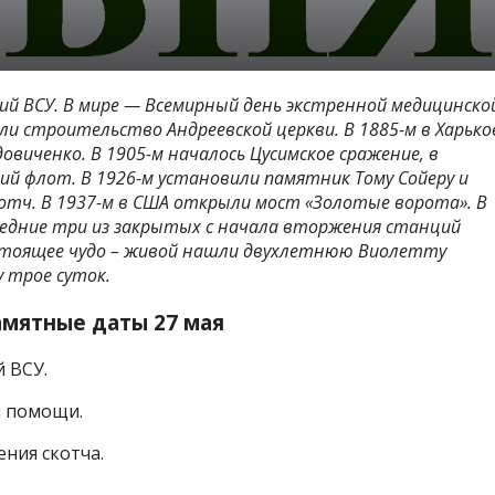
ций ВСУ. В мире — Всемирный день экстренной медицинско
ли строительство Андреевской церкви. В 1885-м в Харько
овиченко. В 1905-м началось Цусимское сражение, в
ий флот. В 1926-м установили памятник Тому Сойеру и
котч. В 1937-м в США открыли мост «Золотые ворота». В
ледние три из закрытых с начала вторжения станций
астоящее чудо – живой нашли двухлетнюю Виолетту
у трое суток.
амятные даты 27 мая
 ВСУ.
й помощи.
ния скотча.