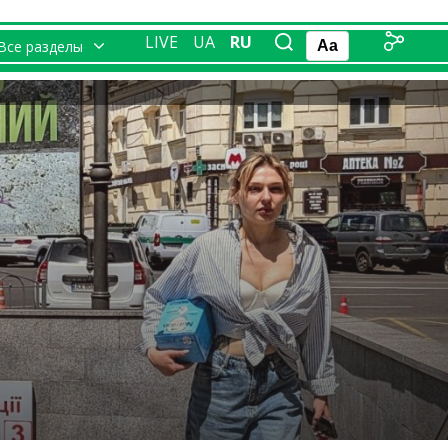
LIVE
UA
RU
Все разделы
Aa