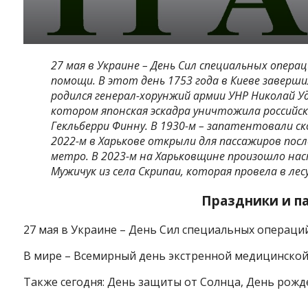
27 мая в Украине – День Сил специальных опера
помощи. В этот день 1753 года в Киеве заверши
родился генерал-хорунжий армии УНР Николай Уд
котором японская эскадра уничтожила российск
Гекльберри Финну. В 1930-м – запатентовали с
2022-м в Харькове открыли для пассажиров пос
метро. В 2023-м на Харьковщине произошло н
Мужичук из села Скрипаи, которая провела в лес
Праздники и п
27 мая в Украине – День Сил специальных операций
В мире – Всемирный день экстренной медицинско
Также сегодня: День защиты от Солнца, День рожде