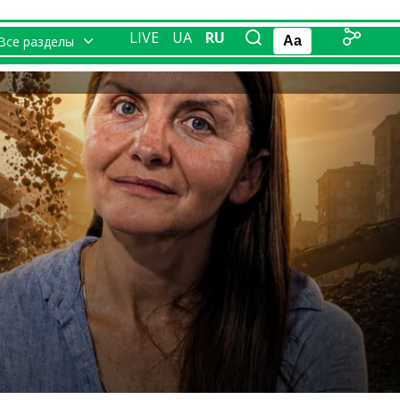
LIVE
UA
RU
Все разделы
Aa