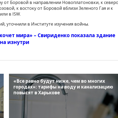
еру от Боровой в направлении Новоплатоновки, к северо
зовой, к востоку от Боровой вблизи Зеленого Гая и к
или в ISW.
й, уточнили в Институте изучения войны.
 хочет мира» – Свириденко показала здание
на изнутри
«Все равно будут ниже, чем во многих
городах»: тарифы на воду и канализацию
повысят в Харькове