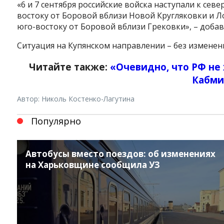
«6 и 7 сентября российские войска наступали к сев
востоку от Боровой вблизи Новой Кругляковки и Ло
юго-востоку от Боровой вблизи Грековки», – добав
Ситуация на Купянском направлении – без изменени
Читайте также:
«Очевидно, что РФ не
Кабми
Автор: Николь Костенко-Лагутина
Популярно
Автобусы вместо поездов: об изменениях
на Харьковщине сообщила УЗ
Instagram
Facebook
Twitter
Youtube