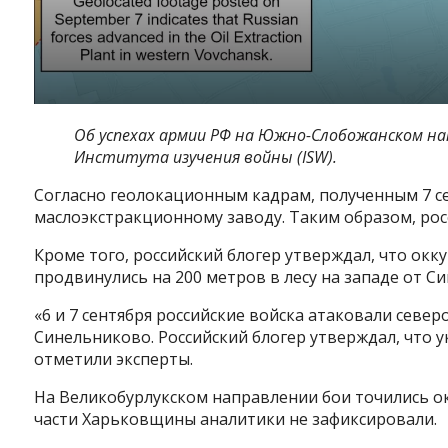
Об успехах армии РФ на Южно-Слобожанском н
Института изучения войны (ISW).
Согласно геолокационным кадрам, полученным 7 се
маслоэкстракционному заводу. Таким образом, росс
Кроме того, российский блогер утверждал, что ок
продвинулись на 200 метров в лесу на западе от С
«6 и 7 сентября российские войска атаковали севе
Синельниково. Российский блогер утверждал, что у
отметили эксперты.
На Великобурлукском направлении бои точились о
части Харьковщины аналитики не зафиксировали.