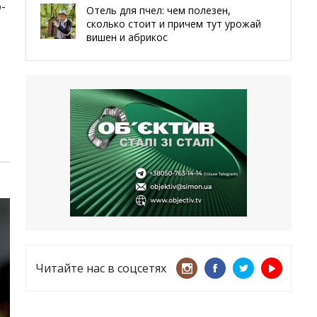
-
Отель для пчел: чем полезен,
сколько стоит и причем тут урожай
вишен и абрикос
29.05.2026
Мы даже делали гробы — мэр
Чугуева, города, который устоял,
несмотря ни на что
21.05.2026
«ТЦК нарушает закон? Пусть
платят!» Как благодаря штрафу
женщину сняли с учета
15.05.2026
Читайте нас в соцсетях