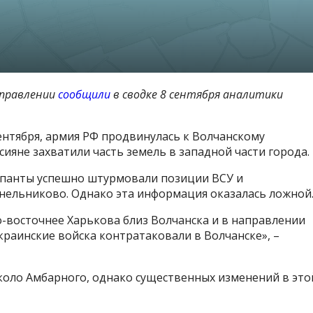
аправлении
сообщили
в сводке 8 сентября аналитики
нтября, армия РФ продвинулась к Волчанскому
ияне захватили часть земель в западной части города.
купанты успешно штурмовали позиции ВСУ и
инельниково. Однако эта информация оказалась ложной
ро-восточнее Харькова близ Волчанска и в направлении
краинские войска контратаковали в Волчанске», –
коло Амбарного, однако существенных изменений в это