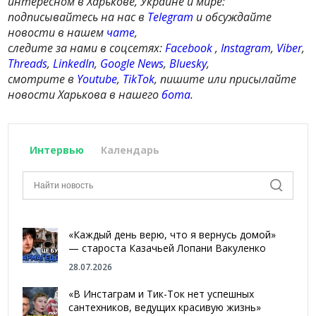
интересном в Харькове, Украине и мире:
подписывайтесь на нас в
Telegram
и обсуждайте
новости в нашем
чате
,
следите за нами в соцсетях:
Facebook
,
Instagram
,
Viber
,
Threads
,
LinkedIn
,
Google News
,
Bluesky
,
смотрите в
Youtube
,
TikTok
, пишите или присылайте
новости Харькова в нашего
бота
.
Интервью
Календарь
«Каждый день верю, что я вернусь домой»
— староста Казачьей Лопани Вакуленко
28.07.2026
«В Инстаграм и Тик-Ток нет успешных
сантехников, ведущих красивую жизнь»