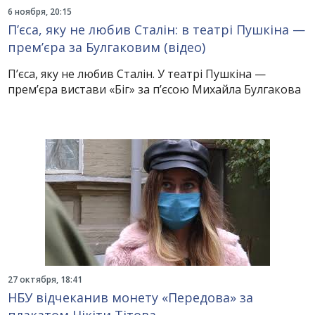
6 ноября, 20:15
П’єса, яку не любив Сталін: в театрі Пушкіна —
прем’єра за Булгаковим (відео)
П’єса, яку не любив Сталін. У театрі Пушкіна —
прем’єра вистави «Біг» за п’єсою Михайла Булгакова
27 октября, 18:41
НБУ відчеканив монету «Передова» за