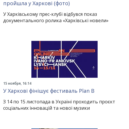
пройшла у Харкові (фото)
У Харківському прес-клубі відбувся показ
документального ролика «Харківські новели»
15 ноября, 16:14
У Харкові фінішує фестиваль Plan B
З 14 по 15 листопада в Україні проходить проєкт
соціальних інновацій та нової музики