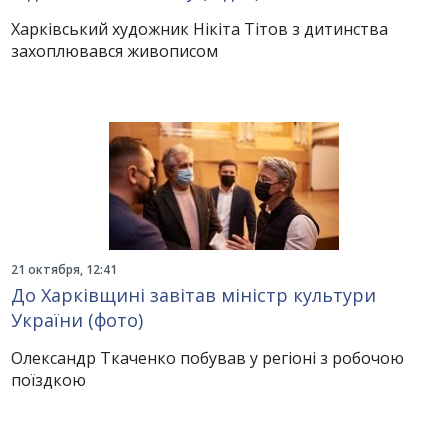
Харківський художник Нікіта Тітов з дитинства
захоплювався живописом
21 октября, 12:41
До Харківщині завітав міністр культури
України (фото)
Олександр Ткаченко побував у регіоні з робочою
поїздкою