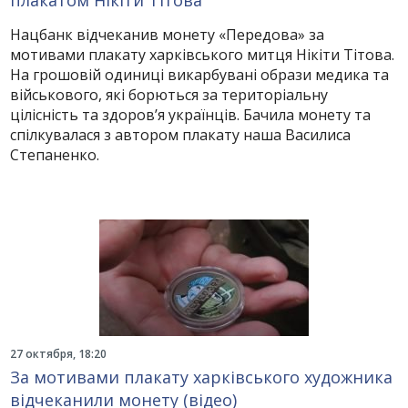
плакатом Нікіти Тітова
Нацбанк відчеканив монету «Передова» за
мотивами плакату харківського митця Нікіти Тітова.
На грошовій одиниці викарбувані образи медика та
військового, які борються за територіальну
цілісність та здоров’я українців. Бачила монету та
спілкувалася з автором плакату наша Василиса
Степаненко.
27 октября, 18:20
За мотивами плакату харківського художника
відчеканили монету (відео)