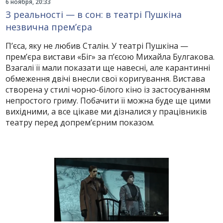
6 ноября, 20:33
З реальності — в сон: в театрі Пушкіна
незвична прем’єра
П’єса, яку не любив Сталін. У театрі Пушкіна —
прем’єра вистави «Біг» за п’єсою Михайла Булгакова.
Взагалі її мали показати ще навесні, але карантинні
обмеження двічі внесли свої коригування. Вистава
створена у стилі чорно-білого кіно із застосуванням
непростого гриму. Побачити її можна буде ще цими
вихідними, а все цікаве ми дізналися у працівників
театру перед допрем’єрним показом.