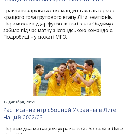
Гравчиня харківської команди стала авторкою
кращого гола групового етапу Ліги чемпіонів.
Переможний удар футболістка Ольга Овдійчук
забила під час матчу з ісландською командою.
Подробиці – у сюжеті МГО.
17 декабря, 20:51
Расписание игр сборной Украины в Лиге
Наций-2022/23
Первые два матча для украинской сборной в Лиге