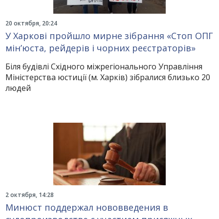
20 октября, 20:24
У Харкові пройшло мирне зібрання «Стоп ОПГ
мін’юста, рейдерів і чорних реєстраторів»
Біля будівлі Східного міжрегіонального Управління
Міністерства юстиції (м. Харків) зібралися близько 20
людей
2 октября, 14:28
Минюст поддержал нововведения в