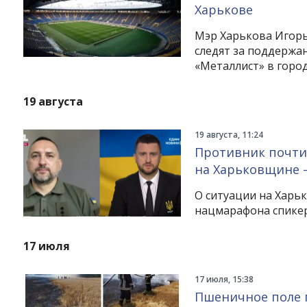
Харькове
Мэр Харькова Игорь
следят за поддержа
«Металлист» в город
19 августа
19 августа, 11:24
Противник почти 
на Харьковщине 
О ситуации на Харь
нацмарафона спикер
17 июля
17 июля, 15:38
Пшеничное поле 
Instagram
Facebook
Twitter
Youtube