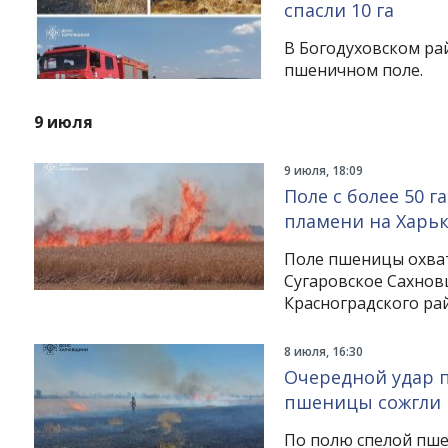
спасли 10 га
В Богодуховском ра
пшеничном поле.
9 июля
9 июля, 18:09
Поле с более 50 
пламени на Харь
Поле пшеницы охвати
Сугаровское Сахно
Красноградского рай
8 июля, 16:30
Очередной удар п
пшеницы сожгли 
По полю спелой пше