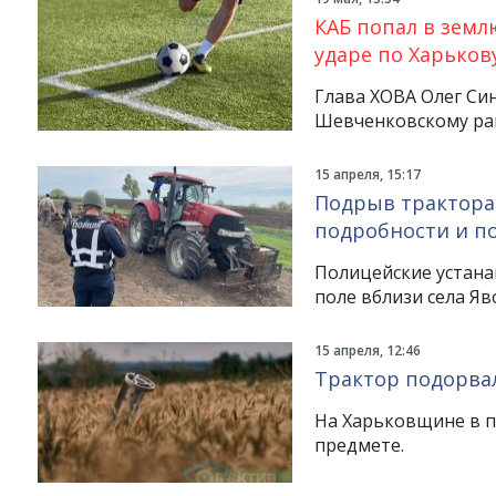
КАБ попал в земл
ударе по Харьков
Глава ХОВА Олег Си
Шевченковскому рай
15 апреля, 15:17
Подрыв трактора
подробности и по
Полицейские устана
поле вблизи села Я
15 апреля, 12:46
Трактор подорвал
На Харьковщине в п
предмете.