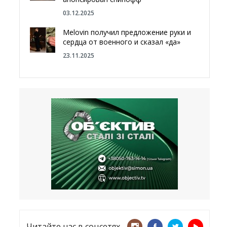
03.12.2025
Melovin получил предложение руки и
сердца от военного и сказал «да»
23.11.2025
Отгородиться от России болотами:
Латвия хочет восстановить
естественный барьер
23.09.2025
Врачи назвали спрей для носа,
который поможет предотвратить
COVID-19 – CNN
12.09.2025
Читайте нас в соцсетях