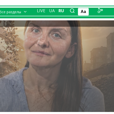
LIVE
UA
RU
Все разделы
Aa