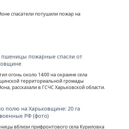
йоне спасатели потушили пожар на
га пшеницы пожарные спасли от
ковщине
л огонь около 14:00 на окраине села
вщинской территориальной громады
она, рассказали в ГСЧС Харьковской области.
о полю на Харьковщине: 20 га
военные РФ (фото)
ницы вблизи прифронтового села Куриловка