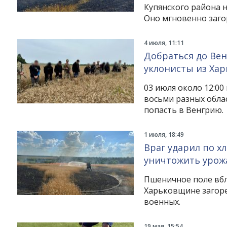
Купянского района н
Оно мгновенно заго
4 июля, 11:11
Добраться до Вен
уклонисты из Хар
03 июля около 12:00
восьми разных обла
попасть в Венгрию.
1 июля, 18:49
Враг ударил по х
уничтожить урож
Пшеничное поле вбл
Харьковщине загоре
военных.
19 мая, 15:54