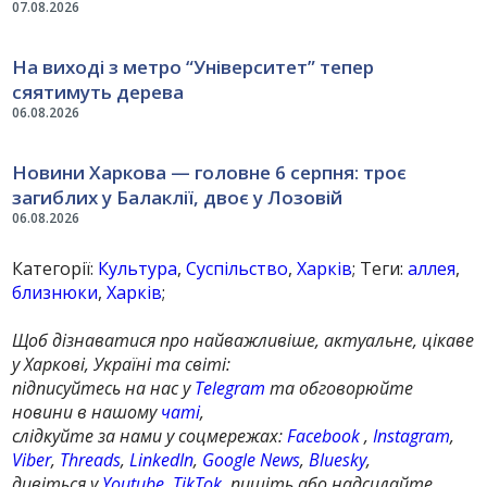
07.08.2026
На виході з метро “Університет” тепер
сяятимуть дерева
06.08.2026
Новини Харкова — головне 6 серпня: троє
загиблих у Балаклії, двоє у Лозовій
06.08.2026
Категорії:
Культура
,
Суспільство
,
Харків
; Теги:
аллея
,
близнюки
,
Харків
;
Щоб дізнаватися про найважливіше, актуальне, цікаве
у Харкові, Україні та світі:
підписуйтесь на нас у
Telegram
та обговорюйте
новини в нашому
чаті
,
слідкуйте за нами у соцмережах:
Facebook
,
Instagram
,
Viber
,
Threads
,
LinkedIn
,
Google News
,
Bluesky
,
дивіться у
Youtube
,
TikTok
, пишіть або надсилайте