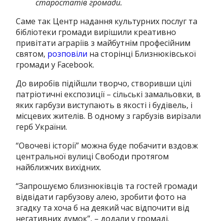
старостатів громади.
Саме так Центр надання культурних послуг та
бібліотеки громади вирішили креативно
привітати аграріїв з майбутнім професійним
святом,
розповіли
на сторінці Близнюківської
громади у Facebook.
До виробів підійшли творчо, створивши цілі
патріотичні експозиції – сільські замальовки, в
яких гарбузи виступають в якості і будівель, і
місцевих жителів.
В одному з гарбузів вирізали
герб України.
“Овочеві історії” можна буде побачити вздовж
центральної вулиці Свободи протягом
найближчих вихідних.
“Запрошуємо близнюківців та гостей громади
відвідати гарбузову алею, зробити фото на
згадку та хоча б на деякий час відпочити від
негативних думок”, – додали у громаді.