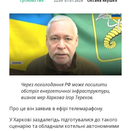
Суспільство
22:05
07.01.2024
Оксана Якушко
Через похолодання РФ може посилити
обстріл енергетичної інфраструктури,
визнає мер Харкова Ігор Терехов.
Про це він заявив в ефірі телемарафону.
У Харкові заздалегідь підготувалися до такого
сценарію та обладнали котельні автономними