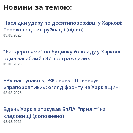
Новини за темою:
Наслідки удару по десятиповерхівці у Харкові:
Терехов оцінив руйнації (відео)
09.08.2026
“Бандеролями” по будинку й складу у Харкові –
один загиблий і 37 постраждалих
09.08.2026
FPV наступають, РФ через ШІ генерує
«прапоровтики»: огляд фронту на Харківщині
08.08.2026
Вдень Харків атакував БпЛА: “приліт” на
кладовищі (доповнено)
08.08.2026