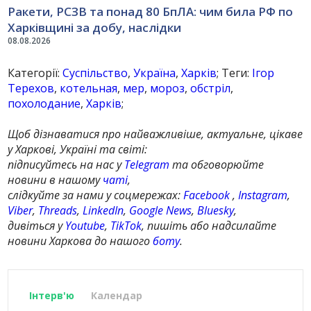
Ракети, РСЗВ та понад 80 БпЛА: чим била РФ по
Харківщині за добу, наслідки
08.08.2026
Категорії:
Суспільство
,
Україна
,
Харків
; Теги:
Ігор
Терехов
,
котельная
,
мер
,
мороз
,
обстріл
,
похолодание
,
Харків
;
Щоб дізнаватися про найважливіше, актуальне, цікаве
у Харкові, Україні та світі:
підписуйтесь на нас у
Telegram
та обговорюйте
новини в нашому
чаті
,
слідкуйте за нами у соцмережах:
Facebook
,
Instagram
,
Viber
,
Threads
,
LinkedIn
,
Google News
,
Bluesky
,
дивіться у
Youtube
,
TikTok
, пишіть або надсилайте
новини Харкова до нашого
боту
.
Інтерв'ю
Календар