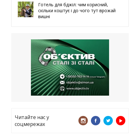
Готель для бджіл: чим корисний,
скільки коштує і до чого тут врожай
вишні
29.05.2026
Ми навіть робили труни – мер
Чугуєва, міста, яке встояло попри
все
21.05.2026
«ТЦК порушує закон? Нехай
платять!» Як завдяки штрафу жінку
виключили з обліку
15.05.2026
Читайте нас у
соцмережах