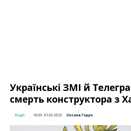
Українські ЗМІ й Телегр
смерть конструктора з Х
Події
18:09
07.05.2025
Оксана Горун