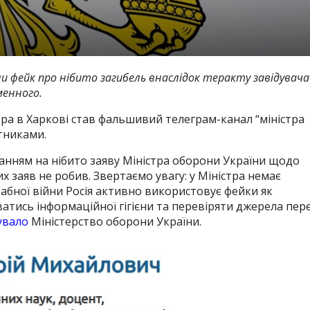
и фейк про нібито загибель внаслідок теракту завідувача
менного.
ра в Харкові став фальшивий телеграм-канал “міністра
тниками.
анням на нібито заяву Міністра оборони України щодо
х заяв не робив. Звертаємо увагу: у Міністра немає
абної війни Росія активно використовує фейки як
атись інформаційної гігієни та перевіряти джерела пер
увало
Міністерство оборони України.