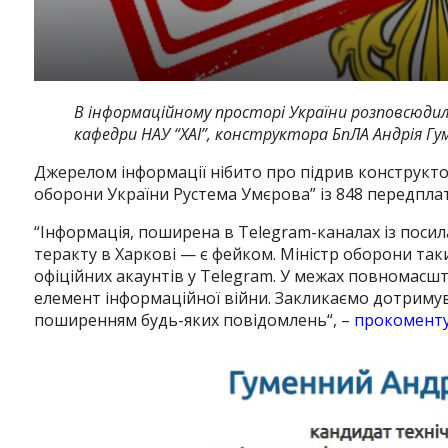
В інформаційному просторі України розповсюдил
кафедри НАУ “ХАІ”, конструктора БпЛА Андрія Гу
Джерелом інформації нібито про підрив конструкто
оборони України Рустема Умєрова” із 848 передпла
“
Інформація, поширена в Telegram-каналах із посил
теракту в Харкові — є фейком. Міністр оборони таки
офіційних акаунтів у Telegram. У межах повномасшт
елемент інформаційної війни. Закликаємо дотримув
поширенням будь-яких повідомлень
“, –
прокомент