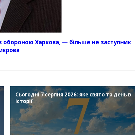
в обороною Харкова, — більше не заступник
мєрова
Сьогодні 7 серпня 2026: яке свято та день в
історії