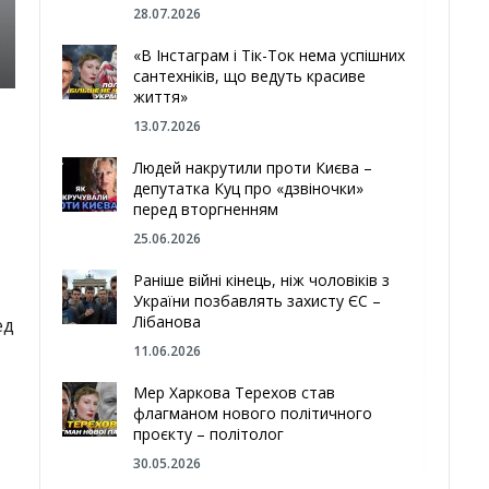
28.07.2026
«В Інстаграм і Тік-Ток нема успішних
сантехніків, що ведуть красиве
життя»
13.07.2026
Людей накрутили проти Києва –
депутатка Куц про «дзвіночки»
перед вторгненням
25.06.2026
Раніше війні кінець, ніж чоловіків з
України позбавлять захисту ЄС –
Лібанова
ед
11.06.2026
Мер Харкова Терехов став
флагманом нового політичного
проєкту – політолог
30.05.2026