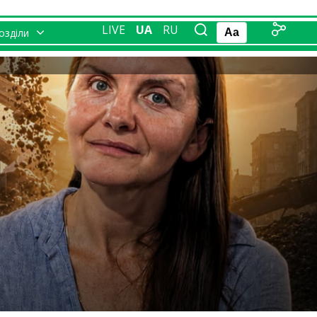
LIVE
UA
RU
розділи
Aa