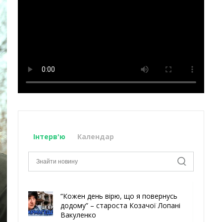
Інтерв'ю
Календар
“Кожен день вірю, що я повернусь
додому” – староста Козачої Лопані
Вакуленко