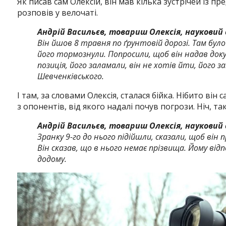
Як писав сам Олексій, він мав кілька зустрічей із
розповів у велочаті.
Андрій Васильєв, товариш Олексія, науковий
Він йшов 8 травня по ґрунтовій дорозі. Там було 
його тормознули. Попросили, щоб він надав док
позиція, його заламали, він не хотів йти, його з
Шевченківського.
І там, за словами Олексія, сталася бійка. Нібито він
з опонентів, від якого надалі почув погрози.
Ніч, та
Андрій Васильєв, товариш Олексія,
науковий 
Зранку 9-го до нього підійшли, сказали, щоб він 
Він сказав, що в нього немає прізвища. Йому відпов
додому.