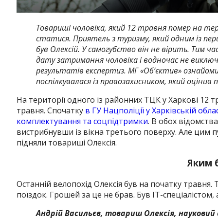
Товариші чоловіка, який 12 травня помер на тер
статися. Приятель з туризму, який одним із пер
був Олексій. У самогубство він не вірить. Тим ч
дату затримання чоловіка і водночас не виклю
результатів експертиз. МГ «Об’єктив» ознайоми
поспілкувалася із правозахисником, який оцінив
На території одного із районних ТЦК у Харкові 12 т
травня. Спочатку
в ГУ Нацполіції у Харківській облас
комплектування та соцпідтримки
. В обох відомств
вистрибнувши із вікна третього поверху. Але цим п
підняли товариші Олексія.
Яким 
Останній велопохід Олексія був на початку травня.
поїздок. Грошей за це не брав. Був IT-спеціалістом, 
Андрій Васильєв, товариш Олексія, науковий