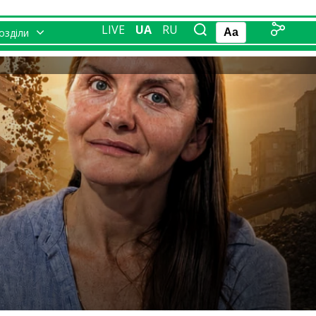
LIVE
UA
RU
розділи
Aa