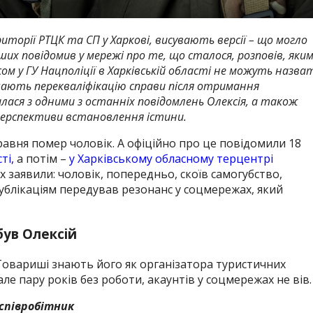
иторії РТЦК та СП у Харкові, висувають версії – що могло
ших повідомив у мережі про те, що сталося, розповів, яки
асом у ГУ Нацполіції в Харківській області не можуть назва
чають перекваліфікацію справи після отримання
лася з одними з останніх повідомлень Олексія, а також
 перспективи встановлення істини.
равня помер чоловік. А офіційно про це повідомили 18
ті,
а потім –
у Харківському обласному терцентрі
ах заявили: чоловік, попередньо, скоїв самогубство,
ублікаціям передував резонанс у соцмережах, який
був Олексій
 Товариші знають його як організатора туристичних
але пару років без роботи, акаунтів у соцмережах не вів.
 співробітник