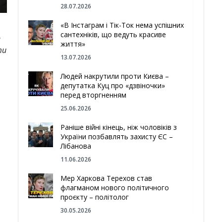
28.07.2026
«В Інстаграм і Тік-Ток нема успішних
сантехніків, що ведуть красиве
м
життя»
ти
13.07.2026
Людей накрутили проти Києва –
депутатка Куц про «дзвіночки»
перед вторгненням
25.06.2026
Раніше війні кінець, ніж чоловіків з
України позбавлять захисту ЄС –
Лібанова
11.06.2026
Мер Харкова Терехов став
флагманом нового політичного
проєкту – політолог
30.05.2026