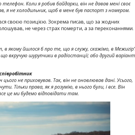
 телефон. Коли я робив байдарки, він не давав мені своє
зав, я не холодильник, щоб в мене був паспорт з номером.
ився своєю позицією. Зокрема писав, що за жодних
олошував, не через страх померти, а за переконаннями.
в якому йшлося б про те, що я служу, скажімо, в Межигір’ї
що вкручую шурупчики в радіостанції; або другий варіант
 співробітник
н цього не приховував. Так, він не оновлював дані. Усього,
и. Тільки права, як я розумію, в нього були, і все. Він
все це ми будемо відповідати там.