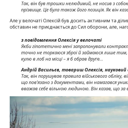
Так, він був трошки нелюдимий, не носив з собою
прізвище. Це була також його позиція. Як він ка
Але у велочаті Олексій був досить активним та діл
обставин не приєднається до Сил оборони, але, наг
з повідомлення Олексія у велочаті
Якби гіпотетично мені запропонували контракт, 
точно не торкаюся зброї й займаюся лише тим, 
кулю в лоб на місці – я б обрав дру
ге…
Андрій Васильєв, товариш Олексія, науковий
Так, він порушував правила військового обліку, ві
що пов’язано з документами, він намагався уникнут
вважав себе вільною людиною. Він казав, що за 
Instagram
Facebook
Twitter
Youtube