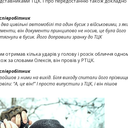
 представниками ТЦК. І про передостанню також докладно
 співробітник
два цивільні автомобілі та один бусик з військовими, з як
ументи, він документи принципово не носив, це була його
атягнули в бусик. Його доправили зранку до ТЦК
 сам отримав кілька ударів у голову і розсік обличчя одно
кож за словами Олексія, він провів у РТЦК.
співробітник
пройшов з ними на вихід. Біля виходу спитали його прізвище
іли: “А, це він!” І просто випустили з ТЦК, і він пішов