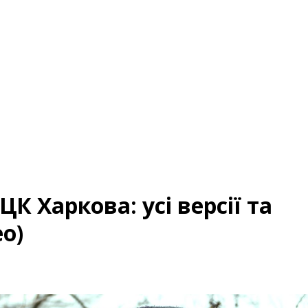
К Харкова: усі версії та
о)