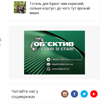
Готель для бджіл: чим корисний,
скільки коштує і до чого тут врожай
вишні
29.05.2026
Ми навіть робили труни – мер
Чугуєва, міста, яке встояло попри
все
,
:
21.05.2026
«ТЦК порушує закон? Нехай
платять!» Як завдяки штрафу жінку
виключили з обліку
15.05.2026
Читайте нас у
соцмережах