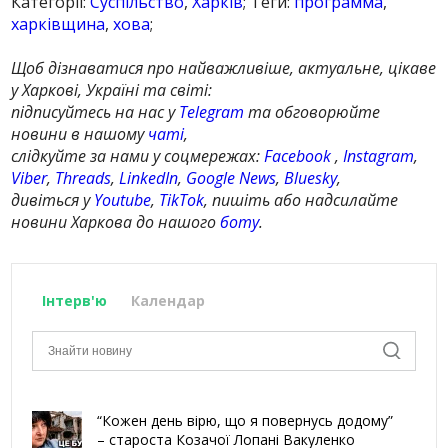
Категорії:
Суспільство
,
Харків
; Теги:
программа
,
харківщина
,
хова
;
Щоб дізнаватися про найважливіше, актуальне, цікаве
у Харкові, Україні та світі:
підписуйтесь на нас у
Telegram
та обговорюйте
новини в нашому
чаті
,
слідкуйте за нами у соцмережах:
Facebook
,
Instagram
,
Viber
,
Threads
,
LinkedIn
,
Google News
,
Bluesky
,
дивіться у
Youtube
,
TikTok
, пишіть або надсилайте
новини Харкова до нашого
боту
.
Інтерв'ю
Календар
“Кожен день вірю, що я повернусь додому”
– староста Козачої Лопані Вакуленко