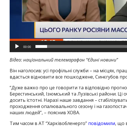
00:00
Відео: національний телемарафон “Єдині новини”
Instagram
Facebook
Twitter
Youtube
Він наголосив: усі профільні служби – на місцях, п
вдасться відновити все пошкоджене, Синєгубов про
“Д
уже важко про це говорити та відповідно прогноз
Берестинський, Ізюмський та Лузівські райони. Ц
досить істотні. Наразі наше завдання – стабілізуват
проходження опалювального сезону
і на газопост
наших людей”, – пояснив ХОВА.
Тим часом в АТ “Харківобленерго”
повідомили
, що 