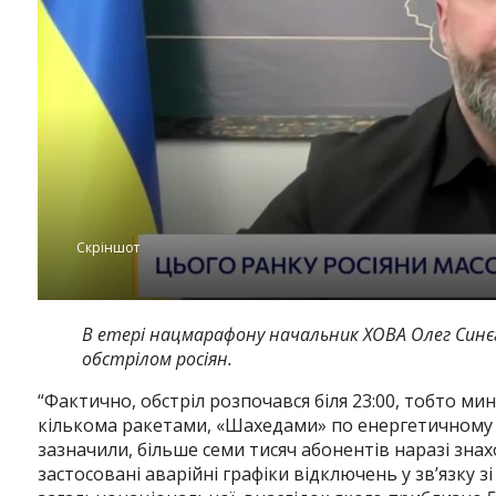
Скріншот
В етері нацмарафону начальник ХОВА Олег Син
обстрілом росіян.
“Фактично, обстріл розпочався біля 23:00, тобто мину
кількома ракетами, «Шахедами» по енергетичному об
зазначили, більше семи тисяч абонентів наразі знах
застосовані аварійні графіки відключень у зв’язку з