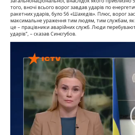
загальнонаціональної, внаслідок якого приблизно 5
того, вночі всього ворог завдав ударів по енергетич
ракетних ударів, було 56 «Шахедів». Плюс, ворог з
максимальне ураження тим людям, тим службам, які п
це – працівники аварійних служб. Люди перебувають
ударів”, – сказав Синєгубов.
Відеопрогравач