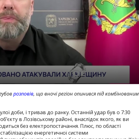
єгубов
розповів
, що вночі регіон опинився під комбінованим
лої доби, і тривав до ранку. Останній удар був о 7:30
’єкту в Лозівському районі, внаслідок якого, як ви
одиться без електропостачання. Плюс, по області
і стабілізацією енергетичної системи