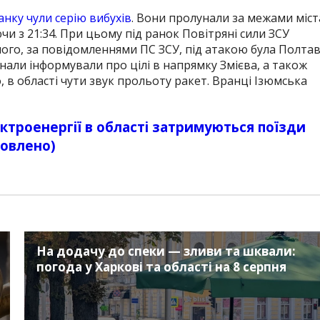
анку чули серію вибухів
. Вони пролунали за межами міст
чи з 21:34. При цьому під ранок Повітряні сили ЗСУ
ого, за повідомленнями ПС ЗСУ, під атакою була Полта
нали інформували про цілі в напрямку Змієва, а також
 в області чути звук прольоту ракет
. Вранці Ізюмська
ектроенергії в області затримуються поїзди
новлено)
На додачу до спеки — зливи та шквали:
погода у Харкові та області на 8 серпня