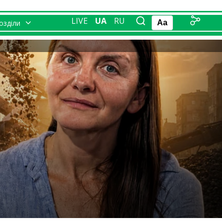
LIVE
UA
RU
розділи
Aa