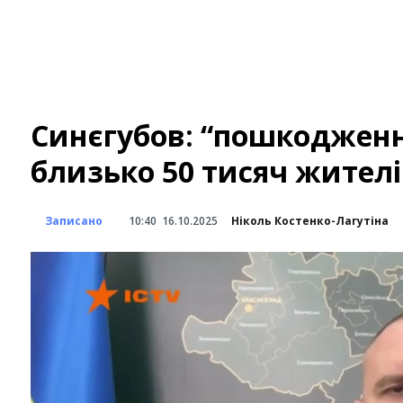
Синєгубов: “пошкодження
близько 50 тисяч жител
Записано
10:40
16.10.2025
Ніколь Костенко-Лагутіна