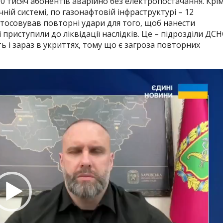
0 тисяч абонентів аварійно без електропостачання. Крі
ній системі, по газонафтовій інфраструктурі – 12
астосовував повторні удари для того, щоб нанести
риступили до ліквідації наслідків. Це – підрозділи ДСН
 і зараз в укриттях, тому що є загроза повторних