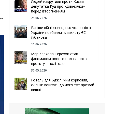
м
Людей накрутили проти Києва –
депутатка Куц про «дзвіночки»
перед вторгненням
С,
25.06.2026
Раніше війні кінець, ніж чоловіків з
України позбавлять захисту ЄС –
Лібанова
11.06.2026
Мер Харкова Терехов став
флагманом нового політичного
проєкту – політолог
30.05.2026
Готель для бджіл: чим корисний,
скільки коштує і до чого тут врожай
вишні
29.05.2026
Ми навіть робили труни – мер
Чугуєва, міста, яке встояло попри