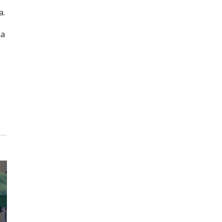
а.
ва