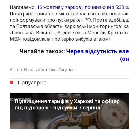
Нагадаємо,
16 жовтня у Харкові, починаючи з 5:30 р
Повітряна тривога в місті тривала всю ніч, починаю
поінформували про пуски ракет РФ.
Проте здебільш
та Полтавська область.
Харківські моніторингові ка
Люботина, Вільшан, Андріївки та Мерефи. Крім того,
МВА повідомляла про серію вибухів в Ізюмі.
Читайте також:
Через відсутність ел
(о
Автор: Ніколь Костенко-Лагутіна
Популярно
Підвищення тарифів у Харкові та офіцер
під підозрою – підсумки 7 серпня