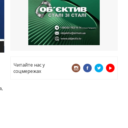
все
21.05.2026
«ТЦК порушує закон? Нехай
платять!» Як завдяки штрафу жінку
виключили з обліку
15.05.2026
Читайте нас у
соцмережах
а,