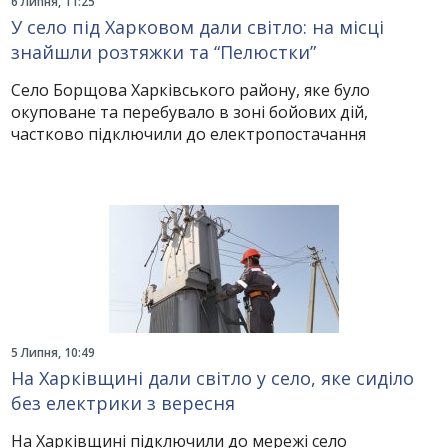
6 Липня, 11:25
У село під Харковом дали світло: на місці
знайшли розтяжки та “Пелюстки”
Село Борщова Харківського району, яке було
окуповане та перебувало в зоні бойових дій,
частково підключили до електропостачання
5 Липня, 10:49
На Харківщині дали світло у село, яке сиділо
без електрики з вересня
На Харківщині підключили до мережі село