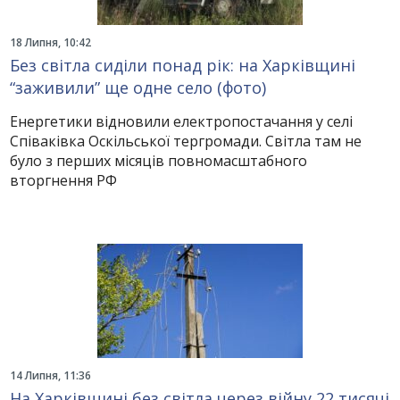
18 Липня, 10:42
Без світла сиділи понад рік: на Харківщині
“заживили” ще одне село (фото)
Енергетики відновили електропостачання у селі
Співаківка Оскільської тергромади. Світла там не
було з перших місяців повномасштабного
вторгнення РФ
14 Липня, 11:36
На Харківщині без світла через війну 22 тисячі