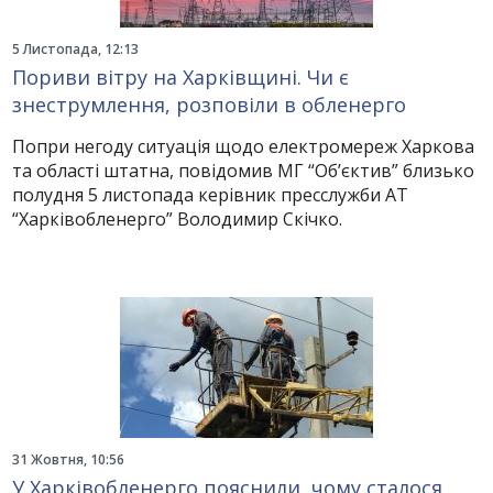
5 Листопада, 12:13
Пориви вітру на Харківщині. Чи є
знеструмлення, розповіли в обленерго
Попри негоду ситуація щодо електромереж Харкова
та області штатна, повідомив МГ “Об’єктив” близько
полудня 5 листопада керівник пресслужби АТ
“Харківобленерго” Володимир Скічко.
31 Жовтня, 10:56
У Харківобленерго пояснили, чому сталося