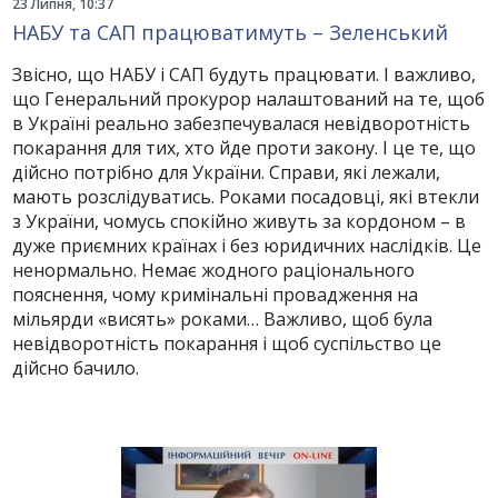
23 Липня, 10:37
НАБУ та САП працюватимуть – Зеленський
Звісно, що НАБУ і САП будуть працювати. І важливо,
що Генеральний прокурор налаштований на те, щоб
в Україні реально забезпечувалася невідворотність
покарання для тих, хто йде проти закону. І це те, що
дійсно потрібно для України. Справи, які лежали,
мають розслідуватись. Роками посадовці, які втекли
з України, чомусь спокійно живуть за кордоном – в
дуже приємних країнах і без юридичних наслідків. Це
ненормально. Немає жодного раціонального
пояснення, чому кримінальні провадження на
мільярди «висять» роками… Важливо, щоб була
невідворотність покарання і щоб суспільство це
дійсно бачило.