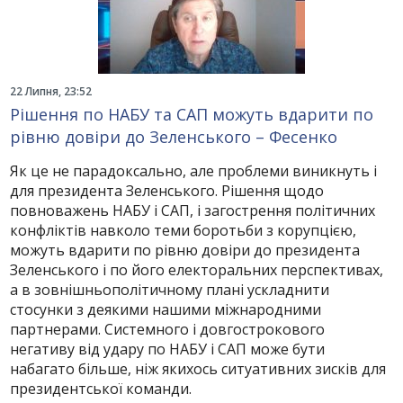
22 Липня, 23:52
Рішення по НАБУ та САП можуть вдарити по
рівню довіри до Зеленського – Фесенко
Як це не парадоксально, але проблеми виникнуть і
для президента Зеленського. Рішення щодо
повноважень НАБУ і САП, і загострення політичних
конфліктів навколо теми боротьби з корупцією,
можуть вдарити по рівню довіри до президента
Зеленського і по його електоральних перспективах,
а в зовнішньополітичному плані ускладнити
стосунки з деякими нашими міжнародними
партнерами. Системного і довгострокового
негативу від удару по НАБУ і САП може бути
набагато більше, ніж якихось ситуативних зисків для
президентської команди.