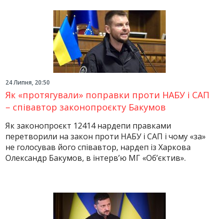
24 Липня, 20:50
Як «протягували» поправки проти НАБУ і САП
– співавтор законопроєкту Бакумов
Як законопроєкт 12414 нардепи правками
перетворили на закон проти НАБУ і САП і чому «за»
не голосував його співавтор, нардеп із Харкова
Олександр Бакумов, в інтерв’ю МГ «Об’єктив».