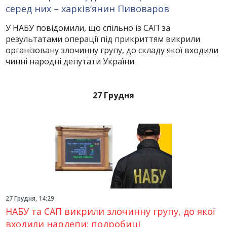
серед них – харків’янин Пивоваров
У НАБУ повідомили, що спільно із САП за
результатами операції під прикриттям викрили
організовану злочинну групу, до складу якої входили
чинні народні депутати України.
27 Грудня
27 Грудня, 14:29
НАБУ та САП викрили злочинну групу, до якої
входили нардепи: подробиці