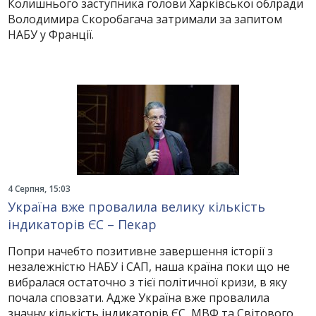
Колишнього заступника голови Харківської облради
Володимира Скоробагача затримали за запитом
НАБУ у Франції.
4 Серпня, 15:03
Україна вже провалила велику кількість
індикаторів ЄС – Пекар
Попри начебто позитивне завершення історії з
незалежністю НАБУ і САП, наша країна поки що не
вибралася остаточно з тієї політичної кризи, в яку
почала сповзати. Адже Україна вже провалила
значну кількість індикаторів ЄС, МВФ та Світового