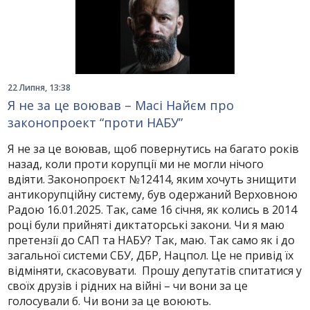
22 Липня, 13:38
Я не за це воював – Масі Найєм про
законопроект “проти НАБУ”
Я не за це воював, щоб повернутись на багато років
назад, коли проти корупції ми не могли нічого
вдіяти. Законопроєкт №12414, яким хочуть знищити
антикорупційну систему, був одержаний Верховною
Радою 16.01.2025. Так, саме 16 січня, як колись в 2014
році були прийняті диктаторські закони. Чи я маю
претензії до САП та НАБУ? Так, маю. Так само як і до
загальної системи СБУ, ДБР, Нацпол. Це не привід їх
відміняти, скасовувати. Прошу депутатів спитатися у
своїх друзів і рідних на війні – чи вони за це
голосували б. Чи вони за це воюють.