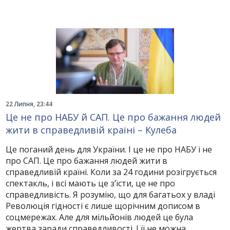
22 Липня, 23:44
Це не про НАБУ й САП. Це про бажання людей
жити в справедливій країні – Кулеба
Це поганий день для України. І це не про НАБУ і не
про САП. Це про бажання людей жити в
справедливій країні. Коли за 24 години розігрується
спектакль, і всі мають це зʼїсти, це не про
справедливість. Я розумію, що для багатьох у владі
Революція гідності є лише щорічним дописом в
соцмережах. Але для мільйонів людей це була
жертва заради справедливості. І її не можна