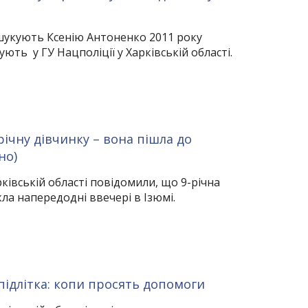
укують Ксенію Антоненко 2011 року
ють у ГУ Нацполіції у Харківській області.
річну дівчинку – вона пішла до
но)
рківській області повідомили, що 9-річна
ла напередодні ввечері в Ізюмі.
підлітка: копи просять допомоги