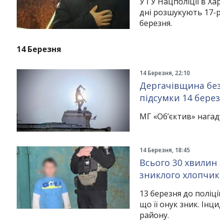
У ГУ Нацполіції в Х
дні розшукують 17-р
березня.
14 Березня
14 Березня, 22:10
Дергачівщина без 
підсумки 14 бере
МГ «Об’єктив» нагад
14 Березня, 18:45
Всього 30 хвилин
зниклого хлопчик
13 березня до поліці
що її онук зник. Інц
району.