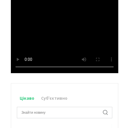
Цікаво
Субʼєктивно