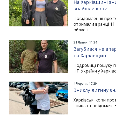
На Харківщині зни
знайшли копи
Повідомлення про те,
отримали вранці 11 
області.
31 Липня, 11:34
Загубився не впе
на Харківщині
Подробиці пошуку пі
НП України у Харківс
4 Червня, 17:29
Зниклу дитину зн
Харківські копи про
зникла, повідомляє 