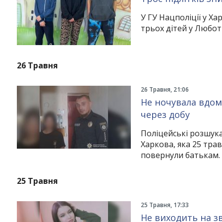
У ГУ Нацполіції у Х
трьох дітей у Любот
26 Травня
26 Травня, 21:06
Не ночувала вдома
через добу
Поліцейські розшука
Харкова, яка 25 трав
повернули батькам.
25 Травня
25 Травня, 17:33
Не виходить на зв