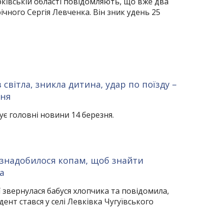
арківській області повідомляють, що вже два
ічного Сергія Левченка. Він зник удень 25
світла, зникла дитина, удар по поїзду –
зня
ує головні новини 14 березня.
 знадобилося копам, щоб знайти
а
ї звернулася бабуся хлопчика та повідомила,
идент стався у селі Левківка Чугуївського