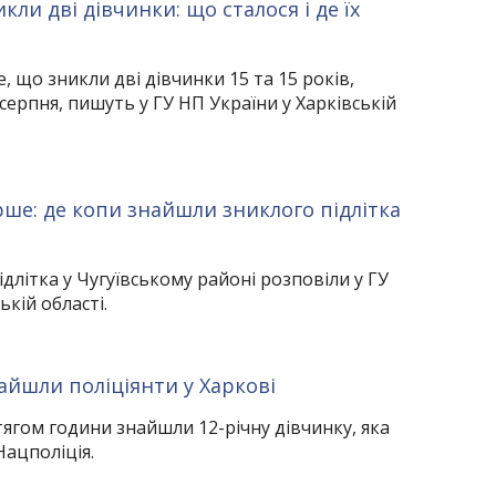
кли дві дівчинки: що сталося і де їх
 що зникли дві дівчинки 15 та 15 років,
серпня, пишуть у ГУ НП України у Харківській
рше: де копи знайшли зниклого підлітка
длітка у Чугуївському районі розповіли у ГУ
ькій області.
айшли поліціянти у Харкові
тягом години знайшли 12-річну дівчинку, яка
Нацполіція.