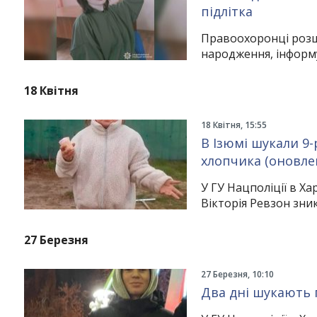
підлітка
Правоохоронці розш
народження, інформу
18 Квітня
18 Квітня, 15:55
В Ізюмі шукали 9-
хлопчика (оновле
У ГУ Нацполіції в Ха
Вікторія Ревзон зник
27 Березня
27 Березня, 10:10
Два дні шукають 