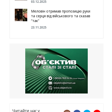
03.12.2025
Меловін отримав пропозицію руки
та серця від військового та сказав
“так”
23.11.2025
Відгородитись від Росії болотами:
Латвія хоче відновити природний
бар’єр
23.09.2025
Лікарі назвали спрей для носа, що
допоможе запобігти COVID-19 –
CNN
12.09.2025
Читайте нас у