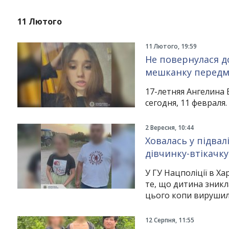
Instagram
Facebook
Twitter
Youtube
11 Лютого
11 Лютого, 19:59
Не повернулася до
мешканку передм
17-летняя Ангелина 
сегодня, 11 февраля.
2 Вересня, 10:44
Ховалась у підвал
дівчинку-втікачку
У ГУ Нацполіції в Ха
те, що дитина зникл
цього копи вирушил
12 Серпня, 11:55