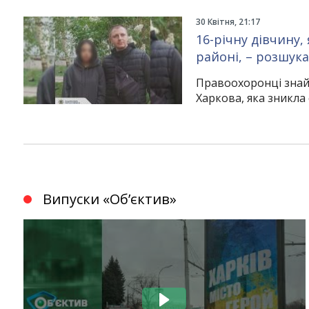
30 Квітня, 21:17
16-річну дівчину,
районі, – розшук
Правоохоронці знай
Харкова, яка зникла 
Випуски «Обʼєктив»