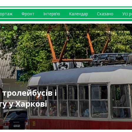
ортаж
Фронт
Інтерв’ю
Календар
Сказано
Усі 
ипні на
ніж у багатьох
тролейбусів і
 відбувається із
ернусь додому” –
а на Харківщині
безпечніший
каналізацію
у у Харкові
 (відео)
куленко
ький