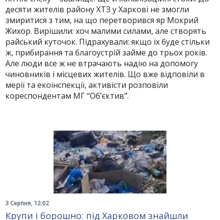
десяти жителів району ХТЗ у Харкові не змогли
змиритися з тим, на що перетворився яр Мокрий
Жихор. Вирішили: хоч малими силами, але створять
райський куточок. Підрахували: якщо їх буде стільки
ж, прибирання та благоустрій займе до трьох років.
Але люди все ж не втрачають надію на допомогу
чиновників і місцевих жителів. Що вже відповіли в
мерії та екоінспекції, активісти розповіли
кореспондентам МГ “Об’єктив”.
3 Серпня, 12:02
Крупи і борошно: під Харковом знайшли