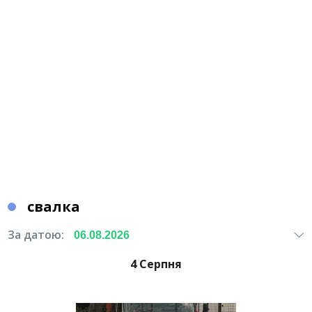
свалка
За датою:
4 Серпня