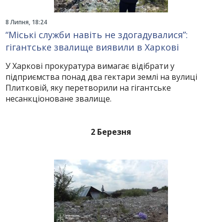
8 Липня, 18:24
“Міські служби навіть не здогадувалися”:
гігантське звалище виявили в Харкові
У Харкові прокуратура вимагає відібрати у
підприємства понад два гектари землі на вулиці
Плитковій, яку перетворили на гігантське
несанкціоноване звалище.
2 Березня