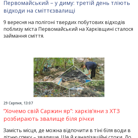
Первомайський – у диму: третій день тліють
відходи на сміттєзвалищі
9 вересня на полігоні твердих побутових відходів
поблизу міста Первомайський на Харківщині сталося
займання сміття.
29 Серпня, 13:07
“Хочемо свій Саржин яр”: харків’яни з ХТЗ
розбирають звалище біля річки
Замість місця, де можна відпочити в тіні біля води в
літню спеку – звалище. Ще й каналізаційні стоки. До