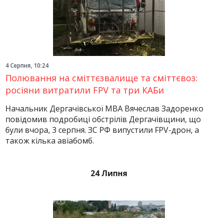
4 Серпня, 10:24
Полювання на сміттєзвалище та сміттєвоз:
росіяни витратили FPV та три КАБи
Начальник Дергачівської МВА Вячеслав Задоренко
повідомив подробиці обстрілів Дергачівщини, що
були вчора, 3 серпня. ЗС РФ випустили FPV-дрон, а
також кілька авіабомб.
24 Липня