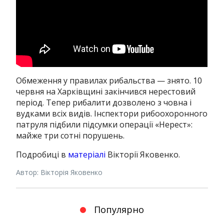
Обмеження у правилах рибальства — знято. 10
червня на Харківщині закінчився нерестовий
період. Тепер рибалити дозволено з човна і
вудками всіх видів. Інспектори рибоохоронного
патруля підбили підсумки операції «Нерест»:
майже три сотні порушень.
Подробиці в
матеріалі
Вікторії Яковенко.
Автор: Вікторія Яковенко
Популярно