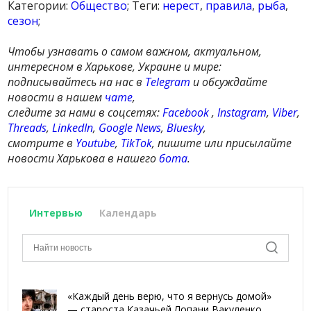
Категории:
Общество
; Теги:
нерест
,
правила
,
рыба
,
сезон
;
Чтобы узнавать о самом важном, актуальном,
интересном в Харькове, Украине и мире:
подписывайтесь на нас в
Telegram
и обсуждайте
новости в нашем
чате
,
следите за нами в соцсетях:
Facebook
,
Instagram
,
Viber
,
Threads
,
LinkedIn
,
Google News
,
Bluesky
,
смотрите в
Youtube
,
TikTok
, пишите или присылайте
новости Харькова в нашего
бота
.
Интервью
Календарь
«Каждый день верю, что я вернусь домой»
— староста Казачьей Лопани Вакуленко