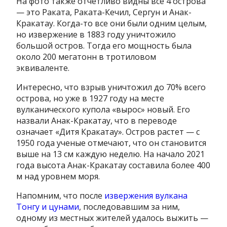
На фото также отчетливо видны все 4 острова
— это Раката, Раката-Кечил, Сергун и Анак-
Кракатау. Когда-то все они были одним целым,
но извержение в 1883 году уничтожило
большой остров. Тогда его мощность была
около 200 мегатонн в тротиловом
эквиваленте.
Интересно, что взрыв уничтожил до 70% всего
острова, но уже в 1927 году на месте
вулканического купола «вырос» новый. Его
назвали Анак-Кракатау, что в переводе
означает «Дитя Кракатау». Остров растет — с
1950 года ученые отмечают, что он становится
выше на 13 см каждую неделю. На начало 2021
года высота Анак-Кракатау составила более 400
м над уровнем моря.
Напомним, что после
извержения вулкана
Тонгу и цунами
, последовавшим за ним,
одному из местных жителей удалось выжить —