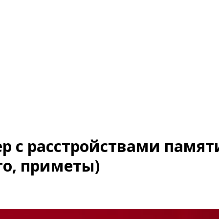
р с расстройствами памят
то, приметы)