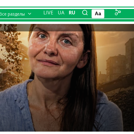
LIVE
UA
RU
Все разделы
Aa