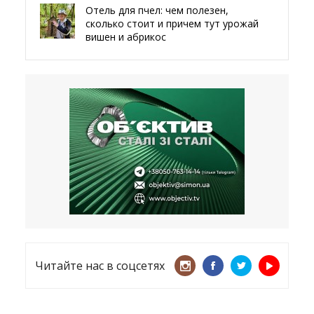
Отель для пчел: чем полезен,
сколько стоит и причем тут урожай
вишен и абрикос
29.05.2026
Мы даже делали гробы — мэр
Чугуева, города, который устоял,
несмотря ни на что
21.05.2026
«ТЦК нарушает закон? Пусть
платят!» Как благодаря штрафу
женщину сняли с учета
15.05.2026
Читайте нас в соцсетях