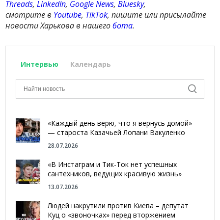
Threads
,
LinkedIn
,
Google News
,
Bluesky
,
смотрите в
Youtube
,
TikTok
, пишите или присылайте
новости Харькова в нашего
бота
.
Интервью
Календарь
«Каждый день верю, что я вернусь домой»
— староста Казачьей Лопани Вакуленко
28.07.2026
«В Инстаграм и Тик-Ток нет успешных
сантехников, ведущих красивую жизнь»
13.07.2026
Людей накрутили против Киева – депутат
Куц о «звоночках» перед вторжением