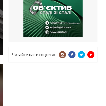
несмотря ни на что
21.05.2026
«ТЦК нарушает закон? Пусть
платят!» Как благодаря штрафу
женщину сняли с учета
15.05.2026
Читайте нас в соцсетях