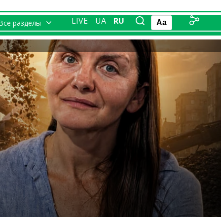
LIVE
UA
RU
Все разделы
Aa