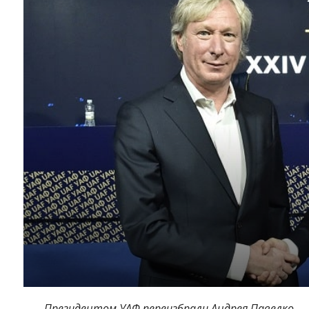
П
резидентом
УАФ переизбрали
Андрея
Павелко.