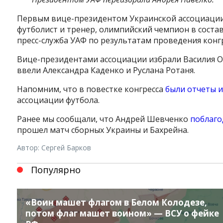
Первым
вице-президентом Украинской ассоциации
футболист и тренер, олимпийский чемпион в состав
пресс-служба УАФ по результатам проведения конг
Вице-президентами ассоциации избрали
Василия
О
ввели
Александра
Каденко
и
Руслана
Ротаня
.
Напомним, что в повестке конгресса
были отчеты 
ассоциации
футбола.
Ранее мы сообщали, что Андрей Шевченко
поблаго
прошел матч сборных Украины и Бахрейна.
Автор: Сергей Барков
Популярно
«Воин машет флагом в Белом Колодезе,
потом флаг машет воином» — ВСУ о фейке