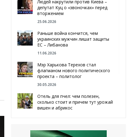
Людей накрутили против Киева –
депутат Куц о «звоночках» перед
вторжением
25.06.2026
Раньше война кончится, чем
украинских мужчин лишат защиты
ЕС – Либанова
11.06.2026
Мэр Харькова Терехов стал
флагманом нового политического
проекта – политолог
30.05.2026
Отель для пчел: чем полезен,
сколько стоит и причем тут урожай
вишен и абрикос
29.05.2026
Мы даже делали гробы — мэр
Чугуева, города, который устоял,