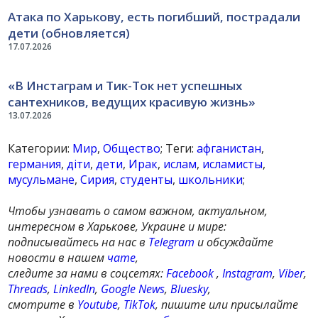
Атака по Харькову, есть погибший, пострадали
дети (обновляется)
17.07.2026
«В Инстаграм и Тик-Ток нет успешных
сантехников, ведущих красивую жизнь»
13.07.2026
Категории:
Мир
,
Общество
; Теги:
афганистан
,
германия
,
діти
,
дети
,
Ирак
,
ислам
,
исламисты
,
мусульмане
,
Сирия
,
студенты
,
школьники
;
Чтобы узнавать о самом важном, актуальном,
интересном в Харькове, Украине и мире:
подписывайтесь на нас в
Telegram
и обсуждайте
новости в нашем
чате
,
следите за нами в соцсетях:
Facebook
,
Instagram
,
Viber
,
Threads
,
LinkedIn
,
Google News
,
Bluesky
,
смотрите в
Youtube
,
TikTok
, пишите или присылайте