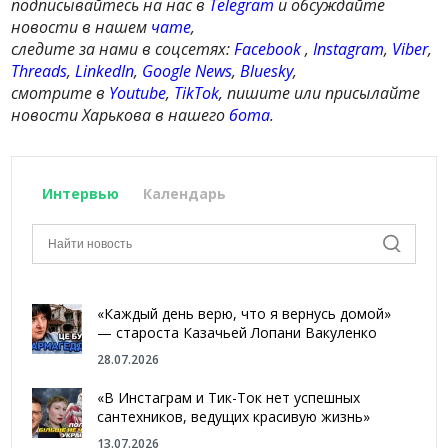
подписывайтесь на нас в
Telegram
и обсуждайте
новости в нашем
чате
,
следите за нами в соцсетях:
Facebook
,
Instagram
,
Viber
,
Threads
,
LinkedIn
,
Google News
,
Bluesky
,
смотрите в
Youtube
,
TikTok
, пишите или присылайте
новости Харькова в нашего
бота
.
Интервью
Календарь
«Каждый день верю, что я вернусь домой»
— староста Казачьей Лопани Вакуленко
28.07.2026
«В Инстаграм и Тик-Ток нет успешных
сантехников, ведущих красивую жизнь»
13.07.2026