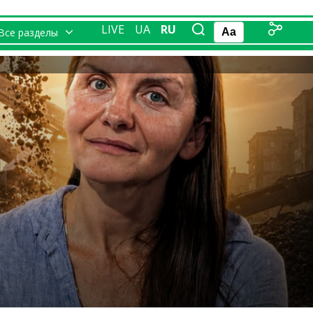
LIVE
UA
RU
Все разделы
Aa