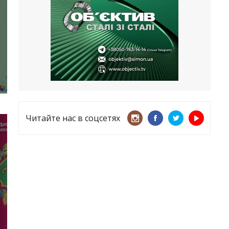
несмотря ни на что
21.05.2026
«ТЦК нарушает закон? Пусть
платят!» Как благодаря штрафу
женщину сняли с учета
15.05.2026
Читайте нас в соцсетях