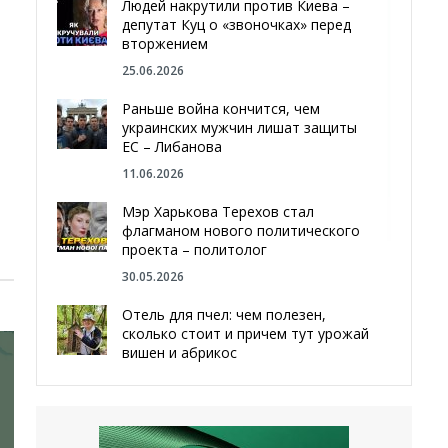
Людей накрутили против Киева –
депутат Куц о «звоночках» перед
вторжением
25.06.2026
Раньше война кончится, чем
украинских мужчин лишат защиты
ЕС – Либанова
11.06.2026
Мэр Харькова Терехов стал
флагманом нового политического
проекта – политолог
30.05.2026
Отель для пчел: чем полезен,
сколько стоит и причем тут урожай
вишен и абрикос
29.05.2026
Мы даже делали гробы — мэр
Чугуева, города, который устоял,