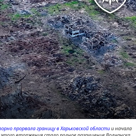
вторно прорвала границу в Харьковской области
и начала
этого вторжения стало полное разрушение Волчанска.