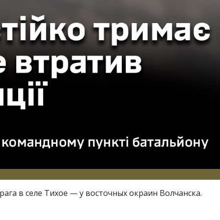
ага в селе Тихое — у восточных окраин Волчанска.