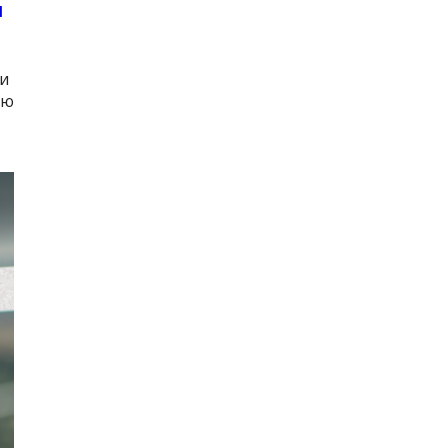
я
ли
ию