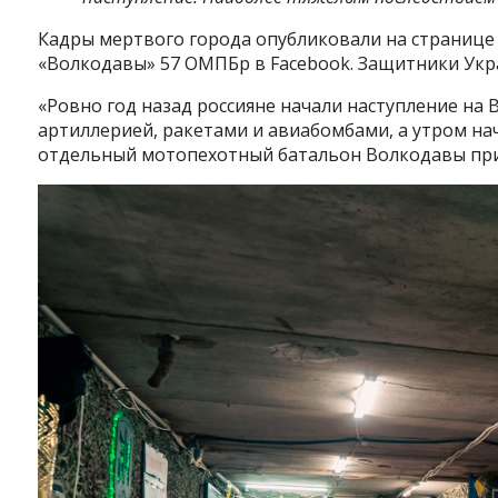
Кадры мертвого города опубликовали на странице
«Волкодавы» 57 ОМПБр в Facebook. Защитники Укр
«Ровно год назад россияне начали наступление на 
артиллерией, ракетами и авиабомбами, а утром нач
отдельный мотопехотный батальон Волкодавы при