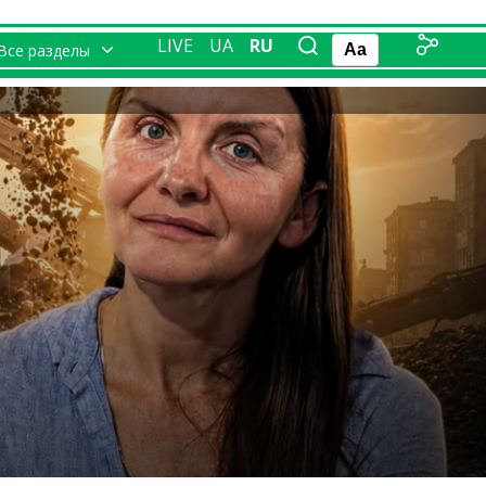
LIVE
UA
RU
Все разделы
Aa