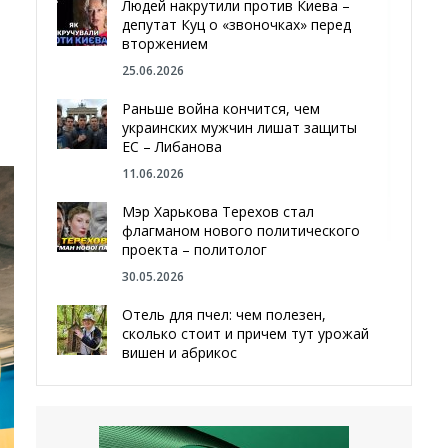
Людей накрутили против Киева –
депутат Куц о «звоночках» перед
вторжением
25.06.2026
Раньше война кончится, чем
украинских мужчин лишат защиты
ЕС – Либанова
11.06.2026
Мэр Харькова Терехов стал
флагманом нового политического
проекта – политолог
30.05.2026
Отель для пчел: чем полезен,
сколько стоит и причем тут урожай
вишен и абрикос
29.05.2026
Мы даже делали гробы — мэр
Чугуева, города, который устоял,