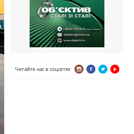
несмотря ни на что
21.05.2026
«ТЦК нарушает закон? Пусть
платят!» Как благодаря штрафу
женщину сняли с учета
15.05.2026
Читайте нас в соцсетях