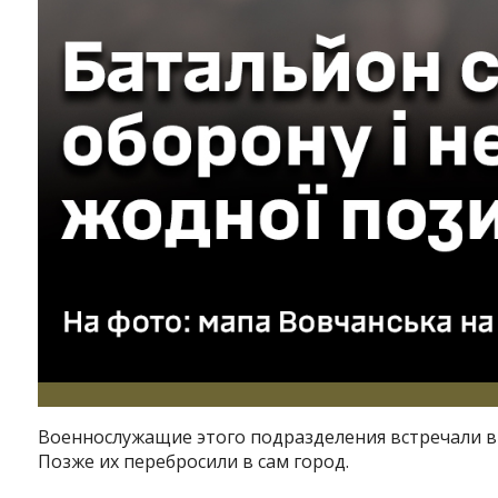
Военнослужащие этого подразделения встречали вр
Позже их перебросили в сам город.