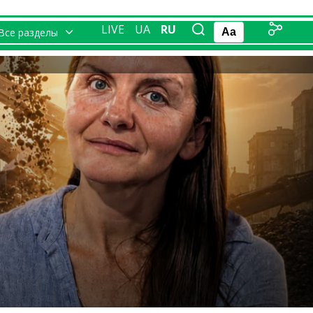
LIVE
UA
RU
Все разделы
Aa