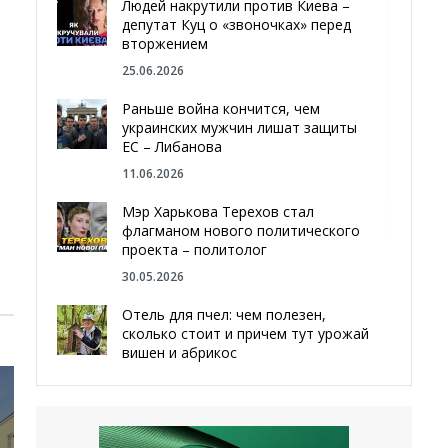
Людей накрутили против Киева –
депутат Куц о «звоночках» перед
вторжением
25.06.2026
Раньше война кончится, чем
украинских мужчин лишат защиты
ЕС – Либанова
11.06.2026
Мэр Харькова Терехов стал
флагманом нового политического
проекта – политолог
30.05.2026
Отель для пчел: чем полезен,
сколько стоит и причем тут урожай
вишен и абрикос
29.05.2026
Мы даже делали гробы — мэр
Чугуева, города, который устоял,