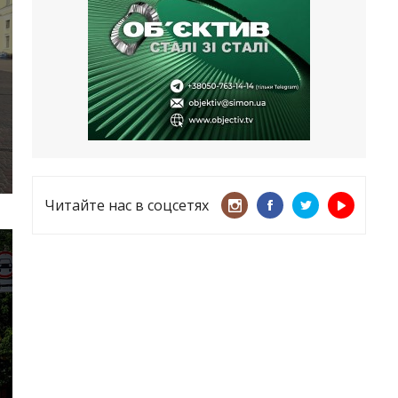
несмотря ни на что
21.05.2026
«ТЦК нарушает закон? Пусть
платят!» Как благодаря штрафу
женщину сняли с учета
15.05.2026
Читайте нас в соцсетях