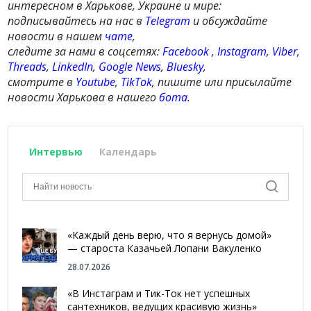
интересном в Харькове, Украине и мире:
подписывайтесь на нас в
Telegram
и обсуждайте
новости в нашем
чате
,
следите за нами в соцсетях:
Facebook
,
Instagram
,
Viber
,
Threads
,
LinkedIn
,
Google News
,
Bluesky
,
смотрите в
Youtube
,
TikTok
, пишите или присылайте
новости Харькова в нашего
бота
.
Интервью
Календарь
«Каждый день верю, что я вернусь домой»
— староста Казачьей Лопани Вакуленко
28.07.2026
«В Инстаграм и Тик-Ток нет успешных
сантехников, ведущих красивую жизнь»