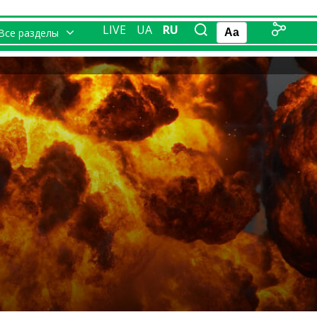
LIVE
UA
RU
Все разделы
Aa