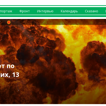
портаж
Фронт
Интервью
Календарь
Сказано
т по
за 9 августа:
их, 13
 генерирует
ыпал град, Изюм
бутылки: в
А: «прилет» на
огибшие
на Харьковщине
роили погром