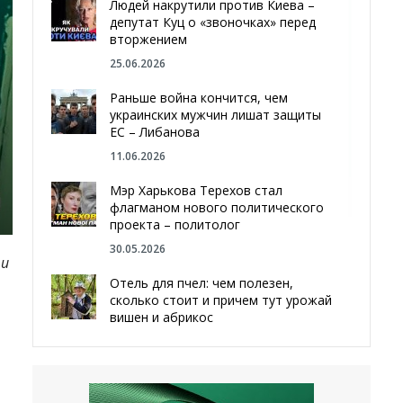
Людей накрутили против Киева –
депутат Куц о «звоночках» перед
вторжением
25.06.2026
Раньше война кончится, чем
украинских мужчин лишат защиты
ЕС – Либанова
11.06.2026
Мэр Харькова Терехов стал
флагманом нового политического
проекта – политолог
30.05.2026
 и
Отель для пчел: чем полезен,
сколько стоит и причем тут урожай
вишен и абрикос
29.05.2026
Мы даже делали гробы — мэр
Чугуева, города, который устоял,