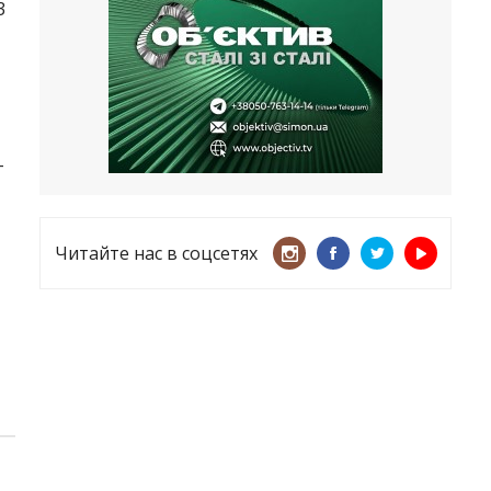
3
несмотря ни на что
21.05.2026
«ТЦК нарушает закон? Пусть
платят!» Как благодаря штрафу
женщину сняли с учета
15.05.2026
–
Читайте нас в соцсетях