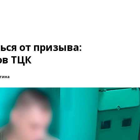
ься от призыва:
ов ТЦК
тина