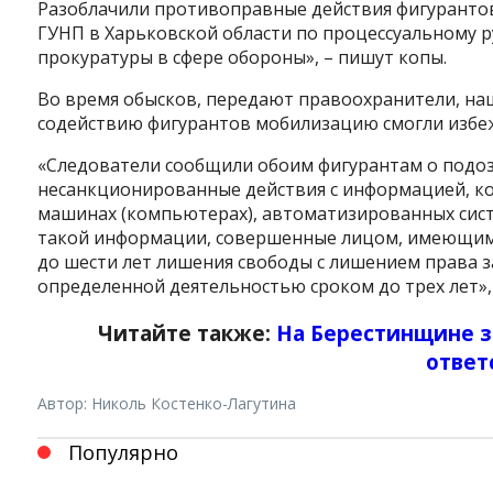
Разоблачили противоправные действия фигуранто
ГУНП в Харьковской области по процессуальному 
прокуратуры в сфере обороны», – пишут копы.
Во время обысков, передают правоохранители, на
содействию фигурантов мобилизацию смогли избеж
«Следователи сообщили обоим фигурантам о подозрен
несанкционированные действия с информацией, к
машинах (компьютерах), автоматизированных систе
такой информации, совершенные лицом, имеющим п
Instagram
Facebook
Twitter
Youtube
до шести лет лишения свободы с лишением права 
определенной деятельностью сроком до трех лет»,
Читайте также:
На Берестинщине за
ответ
Автор: Николь Костенко-Лагутина
Популярно