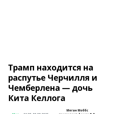
Трамп находится на
распутье Черчилля и
Чемберлена — дочь
Кита Келлога
Меган Моббс