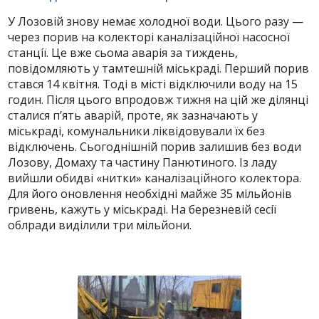
У Лозовій знову немає холодної води. Цього разу —
через порив на колекторі каналізаційної насосної
станції. Це вже сьома аварія за тиждень,
повідомляють у тамтешній міськраді. Перший порив
стався 14 квітня. Тоді в місті відключили воду на 15
годин. Після цього впродовж тижня на цій же ділянці
сталися п’ять аварій, проте, як зазначають у
міськраді, комунальники ліквідовували їх без
відключень. Сьогоднішній порив залишив без води
Лозову, Домаху та частину Панютиного. Із ладу
вийшли обидві «нитки» каналізаційного колектора.
Для його оновлення необхідні майже 35 мільйонів
гривень, кажуть у міськраді. На березневій сесії
облради виділили три мільйони.