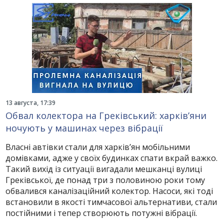
13 августа, 17:39
Обвал колектора на Греківський: харків’яни
ночують у машинах через вібрації
Власні автівки стали для харків’ян мобільними
домівками, адже у своїх будинках спати вкрай важко.
Такий вихід із ситуації вигадали мешканці вулиці
Греківської, де понад три з половиною роки тому
обвалився каналізаційний колектор. Насоси, які тоді
встановили в якості тимчасової альтернативи, стали
постійними і тепер створюють потужні вібрації.