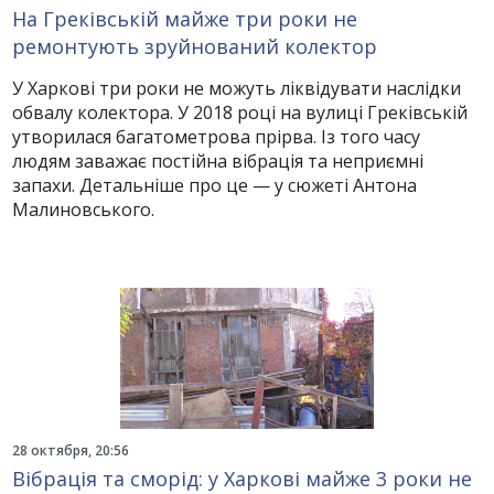
На Греківській майже три роки не
ремонтують зруйнований колектор
У Харкові три роки не можуть ліквідувати наслідки
обвалу колектора. У 2018 році на вулиці Греківській
утворилася багатометрова прірва. Із того часу
людям заважає постійна вібрація та неприємні
запахи. Детальніше про це — у сюжеті Антона
Малиновського.
28 октября, 20:56
Вібрація та сморід: у Харкові майже 3 роки не