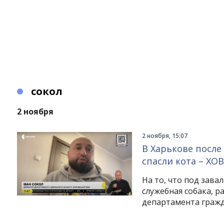
сокол
2 ноября
2 ноября, 15:07
В Харькове после
спасли кота – ХО
На то, что под зава
служебная собака, ра
департамента гражд