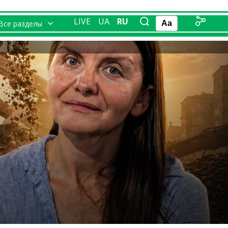
LIVE
UA
RU
Все разделы
Aa