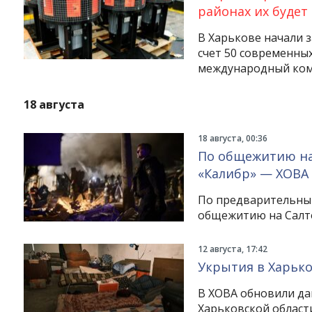
районах их будет
В Харькове начали 
счет 50 современных
международный коми
18 августа
18 августа, 00:36
По общежитию на 
«Калибр» — ХОВА
По предварительным
общежитию на Салто
12 августа, 17:42
Укрытия в Харько
В ХОВА обновили да
Харьковской област