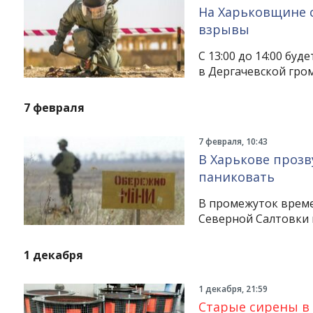
На Харьковщине с 
взрывы
С 13:00 до 14:00 б
в Дергачевской гром
7 февраля
7 февраля, 10:43
В Харькове прозв
паниковать
В промежуток времен
Instagram
Facebook
Twitter
Youtube
Северной Салтовки 
1 декабря
1 декабря, 21:59
Старые сирены в 