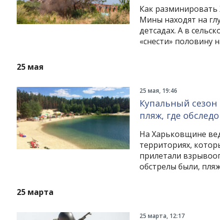
Как разминировать 
Мины находят на глу
детсадах. А в сельс
«снести» половину 
25 мая
25 мая, 19:46
Купальный сезон
пляж, где обслед
На Харьковщине вед
территориях, которы
прилетали взрывооп
обстрелы были, пля
25 марта
25 марта, 12:17