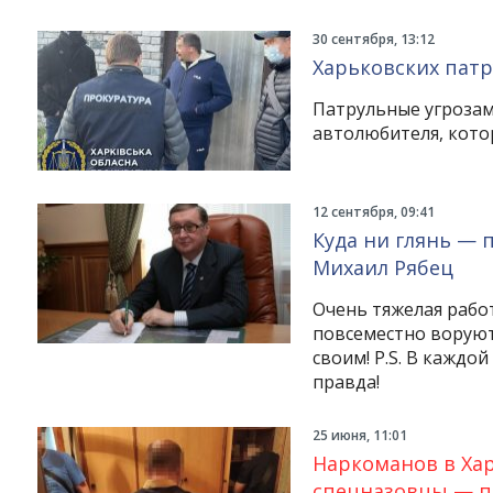
30 сентября, 13:12
Харьковских пат
Патрульные угрозам
автолюбителя, кото
12 сентября, 09:41
Куда ни глянь — 
Михаил Рябец
Очень тяжелая работ
повсеместно воруют 
своим! P.S. В каждой
правда!
25 июня, 11:01
Наркоманов в Хар
спецназовцы — п