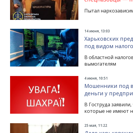
Пытал наркозависим
14 июня, 13:03
Харьковских пре
под видом налог
В областной налого
вымогателям
4 июня, 10:51
Мошенники под в
деньги у предпр
В Гоструда заявили
которые не имеют н
25 мая, 11:22