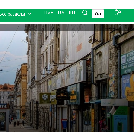
LIVE
UA
RU
Все разделы
Aa