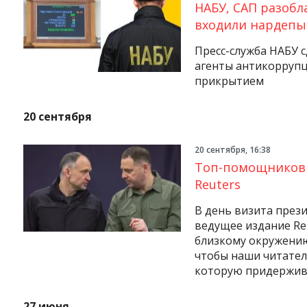
НАБУ, САП разобл
входили нардепы
Пресс-служба НАБУ с
агенты антикорруп
прикрытием
20 сентября
20 сентября, 16:38
Топ-помощников 
Reuters
В день визита през
ведущее издание Re
близкому окружению
чтобы наши читател
которую придержив
Instagram
Facebook
Twitter
Youtube
27 июня