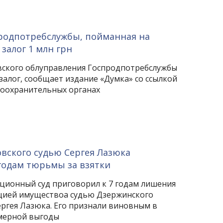
родпотребслужбы, пойманная на
 залог 1 млн грн
ского облуправления Госпродпотребслужбы
залог, сообщает издание «Думка» со ссылкой
воохранительных органах
вского судью Сергея Лазюка
годам тюрьмы за взятки
ионный суд приговорил к 7 годам лишения
цией имуществоа судью Дзержинского
ергея Лазюка. Его признали виновным в
мерной выгоды