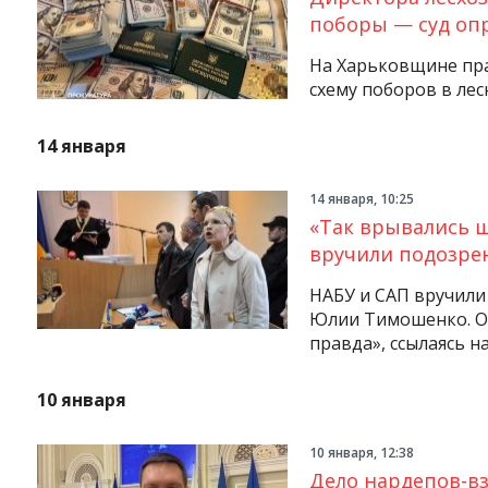
поборы — суд опр
На Харьковщине пр
схему поборов в лес
14 января
14 января, 10:25
«Так врывались 
вручили подозре
НАБУ и САП вручили
Юлии Тимошенко. Об
правда», ссылаясь н
10 января
10 января, 12:38
Дело нардепов-вз