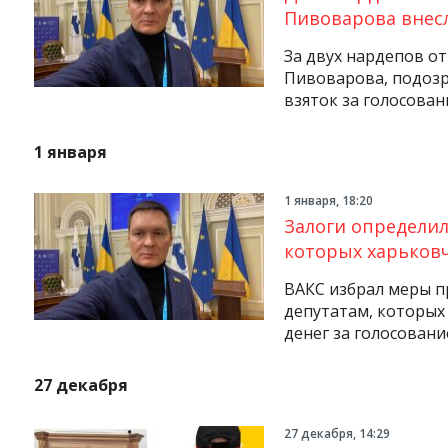
Пивоварова внесл
За двух нардепов от
Пивоварова, подозр
взяток за голосовани
1 января
1 января, 18:20
Залоги определи
которых харьков
ВАКС избрал меры п
депутатам, которых
денег за голосовани
27 декабря
27 декабря, 14:29