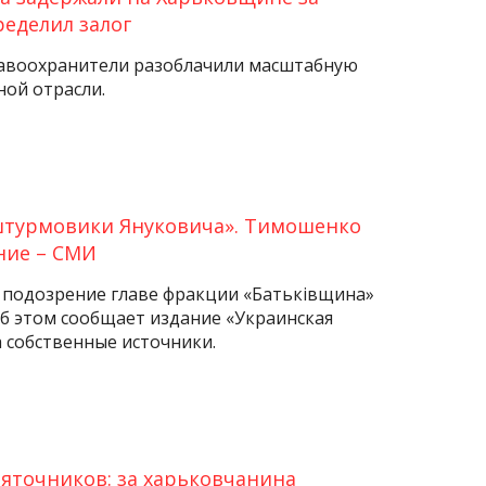
еделил залог
авоохранители разоблачили масштабную
ной отрасли.
штурмовики Януковича». Тимошенко
ние – СМИ
 подозрение главе фракции «Батьківщина»
 этом сообщает издание «Украинская
а собственные источники.
яточников: за харьковчанина