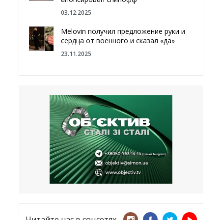
03.12.2025
Melovin получил предложение руки и
сердца от военного и сказал «да»
23.11.2025
Отгородиться от России болотами:
Латвия хочет восстановить
естественный барьер
23.09.2025
Врачи назвали спрей для носа,
который поможет предотвратить
COVID-19 – CNN
12.09.2025
Читайте нас в соцсетях