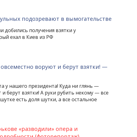
рульных подозревают в вымогательстве
и добились получения взятки у
рый ехал в Киев из РФ
повсеместно воруют и берут взятки! —
а у нашего президента! Куда ни глянь —
и берут взятки! А руки рубить некому — все
 шутке есть доля шутки, а все остальное
ькове «разводили» опера и
одробности (фоторепортаж)