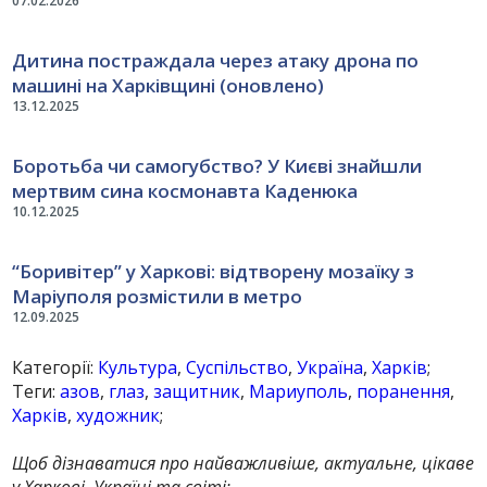
07.02.2026
Дитина постраждала через атаку дрона по
машині на Харківщині (оновлено)
13.12.2025
Боротьба чи самогубство? У Києві знайшли
мертвим сина космонавта Каденюка
10.12.2025
“Боривітер” у Харкові: відтворену мозаїку з
Маріуполя розмістили в метро
12.09.2025
Категорії:
Культура
,
Суспільство
,
Україна
,
Харків
;
Теги:
азов
,
глаз
,
защитник
,
Мариуполь
,
поранення
,
Харків
,
художник
;
Щоб дізнаватися про найважливіше, актуальне, цікаве