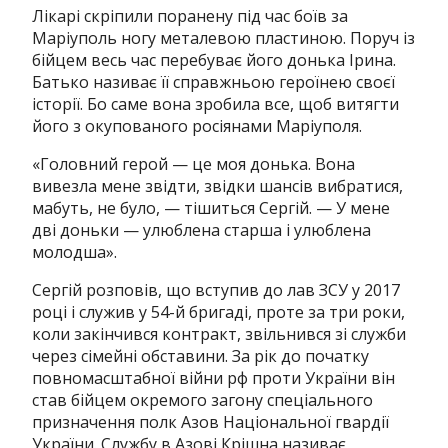
Лікарі скріпили поранену під час боїв за
Маріуполь ногу металевою пластиною. Поруч із
бійцем весь час перебуває його донька Ірина.
Батько називає її справжньою героїнею своєї
історії. Бо саме вона зробила все, щоб витягти
його з окупованого росіянами Маріуполя.
«Головний герой — це моя донька. Вона
вивезла мене звідти, звідки шансів вибратися,
мабуть, не було, — тішиться Сергій. — У мене
дві доньки — улюблена старша і улюблена
молодша».
Сергій розповів, що вступив до лав ЗСУ у 2017
році і служив у 54-й бригаді, проте за три роки,
коли закінчився контракт, звільнився зі служби
через сімейні обставини. За рік до початку
повномасштабної війни рф проти України він
став бійцем окремого загону спеціального
призначення полк Азов Національної гвардії
України. Службу в Азові Крішна називає