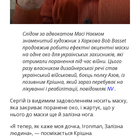
Слідом за адвокатом Масі Наємом
знаменитий художник з Харкова Bob Basset
продовжив робити ефектні акцентні маски
на одне око для українських захисників, які
отримали поранення під час війни. Цього
разу власником дизайнерської речі став
український військовий, боєць полку Азов, із
позивним Крішна, який зараз перебуває на
лікуванні і реабілітації
, повідомляє
NV
.
Сергій із видимим
задоволенням носить маску,
яка закриває поранене око, і жартує, що у
нього до маски ще й залізна нога.
«Я тепер, як каже моя дочка, Ironman, Залізна
людина», — посміхається Крішна.