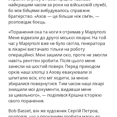
найкращим часом за роки на військовій службі,
бо між бійцями вибудувалось справжнє
братерство. «Азов — це більше ніж сім’я», —
розповідає боєць.
«Поранення ока та ноги я отримав у Маріуполі.
Мене відвезли до другої міської лікарні. На той
час у Маріуполі вже не було світла, генератора
в лікарні вистачало тільки на роботу
операційної. Мені зашили око, проте не змогли
навіть рентген зробити. Після цього мене
занесли на шостий поверх. Перед приходом
орків наші хлопці з Азову евакуювали зі
шпиталю всіх, хто міг ходити, за мною
збиралися повернутися. Тим часом наші лікарі
знищили мої документи, видавши мене
за цивільного», — поділився Крішна історією
свого поранення.
Bob Basset, він же художник Сергій Петров,
розповів, що з проханням зробити маску до