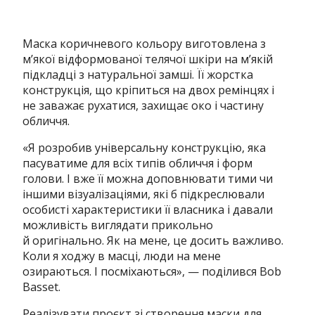
Маска коричневого кольору виготовлена з
м’якої відформованої телячої шкіри на м’якій
підкладці з натуральної замші. Її жорстка
конструкція, що кріпиться на двох ремінцях і
не заважає рухатися, захищає око і частину
обличчя.
«Я розробив універсальну конструкцію, яка
пасуватиме для всіх типів обличчя і форм
голови. І вже її можна доповнювати тими чи
іншими візуалізаціями, які б підкреслювали
особисті характеристики її власника і давали
можливість виглядати прикольно
й оригінально. Як на мене, це досить важливо.
Коли я ходжу в масці, люди на мене
озираються. І посміхаються», — поділився Bob
Basset.
Реалізувати проєкт зі створення маски для