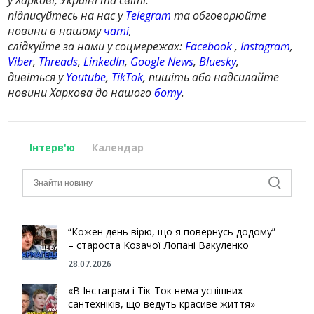
у Харкові, Україні та світі:
підписуйтесь на нас у
Telegram
та обговорюйте
новини в нашому
чаті
,
слідкуйте за нами у соцмережах:
Facebook
,
Instagram
,
Viber
,
Threads
,
LinkedIn
,
Google News
,
Bluesky
,
дивіться у
Youtube
,
TikTok
, пишіть або надсилайте
новини Харкова до нашого
боту
.
Інтерв'ю
Календар
“Кожен день вірю, що я повернусь додому”
– староста Козачої Лопані Вакуленко
28.07.2026
«В Інстаграм і Тік-Ток нема успішних
сантехніків, що ведуть красиве життя»