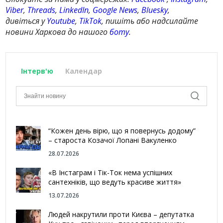
Viber
,
Threads
,
LinkedIn
,
Google News
,
Bluesky
,
дивіться у
Youtube
,
TikTok
, пишіть або надсилайте
новини Харкова до нашого
боту
.
Інтерв'ю
Календар
“Кожен день вірю, що я повернусь додому”
– староста Козачої Лопані Вакуленко
28.07.2026
«В Інстаграм і Тік-Ток нема успішних
сантехніків, що ведуть красиве життя»
13.07.2026
Людей накрутили проти Києва – депутатка