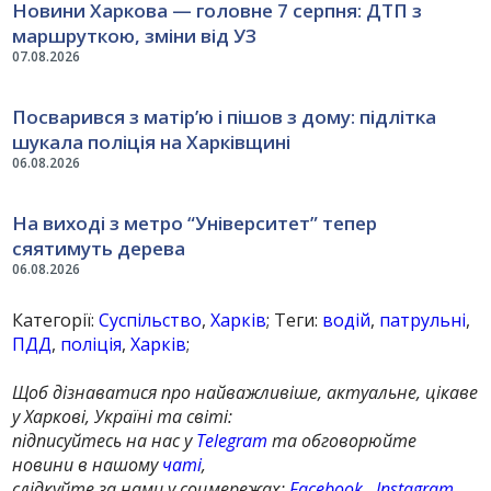
Новини Харкова — головне 7 серпня: ДТП з
маршруткою, зміни від УЗ
07.08.2026
Посварився з матір’ю і пішов з дому: підлітка
шукала поліція на Харківщині
06.08.2026
На виході з метро “Університет” тепер
сяятимуть дерева
06.08.2026
Категорії:
Суспільство
,
Харків
; Теги:
водій
,
патрульні
,
ПДД
,
поліція
,
Харків
;
Щоб дізнаватися про найважливіше, актуальне, цікаве
у Харкові, Україні та світі:
підписуйтесь на нас у
Telegram
та обговорюйте
новини в нашому
чаті
,
слідкуйте за нами у соцмережах:
Facebook
,
Instagram
,