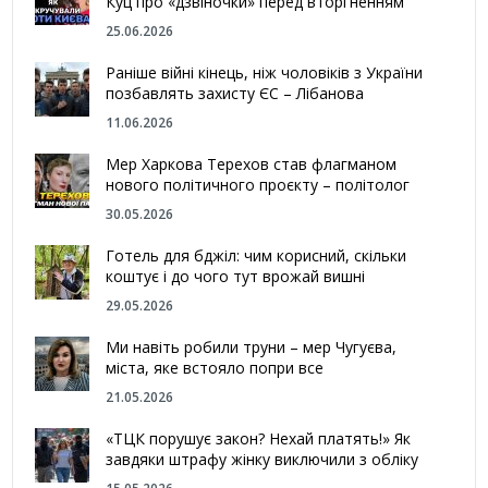
Куц про «дзвіночки» перед вторгненням
25.06.2026
Раніше війні кінець, ніж чоловіків з України
позбавлять захисту ЄС – Лібанова
11.06.2026
Мер Харкова Терехов став флагманом
нового політичного проєкту – політолог
30.05.2026
Готель для бджіл: чим корисний, скільки
коштує і до чого тут врожай вишні
29.05.2026
Ми навіть робили труни – мер Чугуєва,
міста, яке встояло попри все
21.05.2026
«ТЦК порушує закон? Нехай платять!» Як
завдяки штрафу жінку виключили з обліку