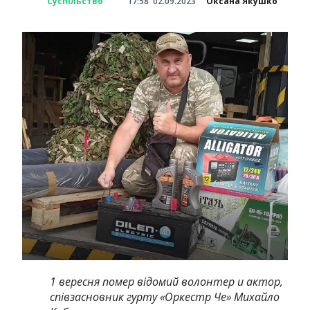
Суспільство
17:58
02.09.2023
Оксана Якушко
1 вересня помер відомий волонтер и актор,
співзасновник гурту «Оркестр Че» Михайло