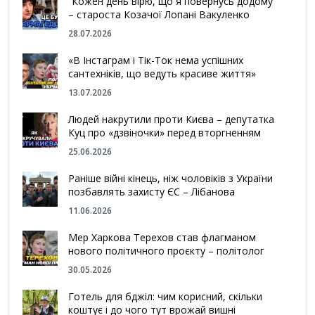
“Кожен день вірю, що я повернусь додому”
– староста Козачої Лопані Вакуленко
28.07.2026
«В Інстаграм і Тік-Ток нема успішних
сантехніків, що ведуть красиве життя»
13.07.2026
Людей накрутили проти Києва – депутатка
Куц про «дзвіночки» перед вторгненням
25.06.2026
Раніше війні кінець, ніж чоловіків з України
позбавлять захисту ЄС – Лібанова
11.06.2026
Мер Харкова Терехов став флагманом
нового політичного проєкту – політолог
30.05.2026
Готель для бджіл: чим корисний, скільки
коштує і до чого тут врожай вишні