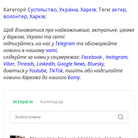
Категорії:
Суспільство
,
Україна
,
Харків
; Теги:
актер
,
волонтер
,
Харків
;
Щоб дізнаватися про найважливіше, актуальне, цікаве
у Харкові, Україні та світі:
підписуйтесь на нас у
Telegram
та обговорюйте
новини в нашому
чаті
,
слідкуйте за нами у соцмережах:
Facebook
,
Instagram
,
Viber
,
Threads
,
LinkedIn
,
Google News
,
Bluesky
,
дивіться у
Youtube
,
TikTok
, пишіть або надсилайте
новини Харкова до нашого
боту
.
Інтерв'ю
Календар