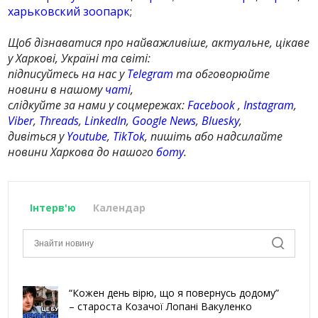
харьковский зоопарк
;
Щоб дізнаватися про найважливіше, актуальне, цікаве
у Харкові, Україні та світі:
підписуйтесь на нас у
Telegram
та обговорюйте
новини в нашому
чаті
,
слідкуйте за нами у соцмережах:
Facebook
,
Instagram
,
Viber
,
Threads
,
LinkedIn
,
Google News
,
Bluesky
,
дивіться у
Youtube
,
TikTok
, пишіть або надсилайте
новини Харкова до нашого
боту
.
Інтерв'ю
Календар
“Кожен день вірю, що я повернусь додому”
– староста Козачої Лопані Вакуленко