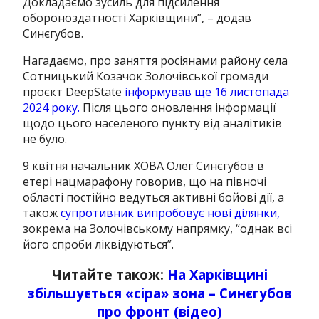
Докладаємо зусиль для підсилення
обороноздатності Харківщини”, – додав
Синєгубов.
Нагадаємо, про заняття росіянами району села
Сотницький Козачок Золочівської громади
проєкт DeepState
інформував ще 16 листопада
2024 року.
Після цього оновлення інформації
щодо цього населеного пункту від аналітиків
не було.
9 квітня начальник ХОВА Олег Синєгубов в
етері нацмарафону говорив, що на півночі
області постійно ведуться активні бойові дії, а
також
супротивник випробовує нові ділянки,
зокрема на Золочівському напрямку, “однак всі
його спроби ліквідуються”.
Читайте також:
На Харківщині
збільшується «сіра» зона – Синєгубов
про фронт (відео)