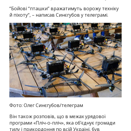
“
Бойові “пташки” вражатимуть ворожу техніку
й піхоту
“, – написав Синєгубов у телеграмі.
Фото: Олег Синєгубов/телеграм
Він також розповів, що в межах урядової
програми «Пліч-о-пліч», яка об’єднує громади
тилу і прикордоння по всій Україні, був