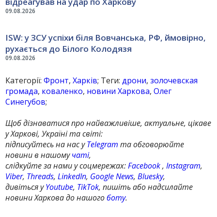
відреагував на удар по Харкову
09.08.2026
ISW: у ЗСУ успіхи біля Вовчанська, РФ, ймовірно,
рухається до Білого Колодязя
09.08.2026
Категорії:
Фронт
,
Харків
; Теги:
дрони
,
золочевская
громада
,
коваленко
,
новини Харкова
,
Олег
Синегубов
;
Щоб дізнаватися про найважливіше, актуальне, цікаве
у Харкові, Україні та світі:
підписуйтесь на нас у
Telegram
та обговорюйте
новини в нашому
чаті
,
слідкуйте за нами у соцмережах:
Facebook
,
Instagram
,
Viber
,
Threads
,
LinkedIn
,
Google News
,
Bluesky
,
дивіться у
Youtube
,
TikTok
, пишіть або надсилайте
новини Харкова до нашого
боту
.