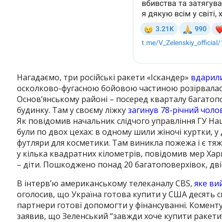
Нагадаємо, три російські ракети «Іскандер»
вдарили
осколково-фугасною бойовою частиною розірвалася
Основ’янському районі – посеред кварталу багатоп
будинку. Там у своєму ліжку
загинув 78-річний чоло
Як повідомив начальник слідчого управління ГУ Нацп
були по двох цехах: в одному шили жіночі куртки, у
футляри для косметики. Там виникла пожежа і є тяж
у кілька квадратних кілометрів, повідомив мер Хар
– діти. Пошкоджено понад 20 багатоповерхівок, дві
В інтерв’ю американському телеканалу CBS,
яке ви
оголосив, що Україна готова купити у США десять сис
партнери готові допомогти у фінансуванні. Коме
заявив, що Зеленський “завжди хоче купити ракети”