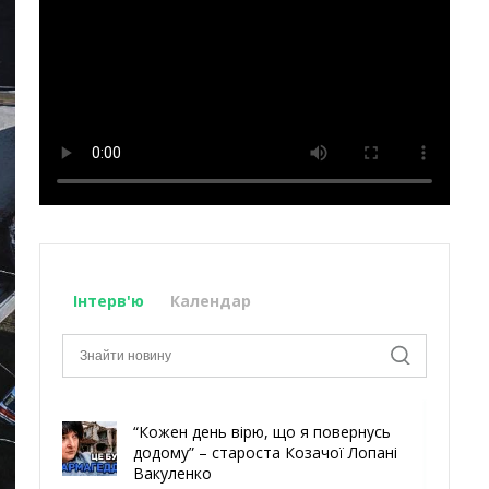
Інтерв'ю
Календар
“Кожен день вірю, що я повернусь
додому” – староста Козачої Лопані
Вакуленко