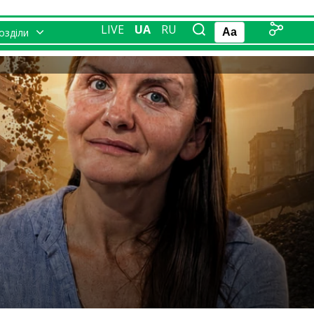
LIVE
UA
RU
розділи
Aa