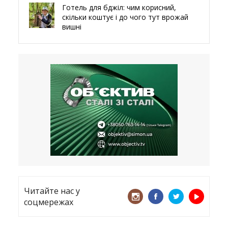
Готель для бджіл: чим корисний,
скільки коштує і до чого тут врожай
вишні
29.05.2026
Ми навіть робили труни – мер
Чугуєва, міста, яке встояло попри
все
21.05.2026
«ТЦК порушує закон? Нехай
платять!» Як завдяки штрафу жінку
виключили з обліку
15.05.2026
Читайте нас у
соцмережах