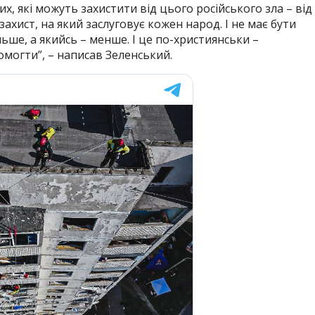
их, які можуть захистити від цього російського зла – від
захист, на який заслуговує кожен народ. І не має бути
ьше, а якийсь – менше. І це по-християнськи –
могти”, – написав Зеленський.