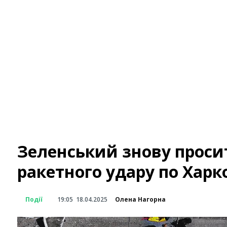
Зеленський знову просит
ракетного удару по Харк
Події
19:05
18.04.2025
Олена Нагорна