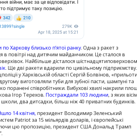
 по Харкову близько п’ятої ранку
. Одна з ракет з
 в повітрі над дитячим майданчиком. Це сталося в
оверхівок. Найбільше дісталося шістнадцятиповерховом
вік
. Ще дві ракети вдарили по цивільному підприємству.
оліції у Харківській області Сергій Болвінов, «прильот
 другому виготовляли туби для зубної пасти, шампуні та
ко поранені співробітники. Вибухові хвилі накрили пло
кова Ігор Терехов.
Постраждали 103 людини
, з яких вісі
 школи, два дитсадки, більш ніж 40 приватних будинків.
йшло 14 квітня,
президент Володимир Зеленський
тем Patriot за 15 мільярдів доларів, і європейські
нтуючи цю пропозицію, президент США Дональд Трамп
.