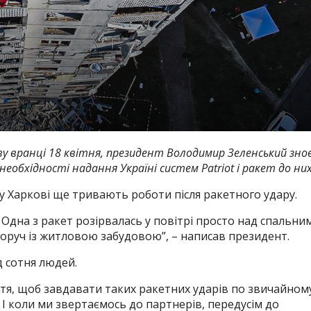
у вранці 18 квітня, президент Володимир Зеленський зно
необхідності надання Україні систем Patriot і ракет до них
 у Харкові ще тривають роботи після ракетного удару.
 Одна з ракет розірвалась у повітрі просто над спальни
поруч із житловою забудовою”, – написав президент.
д сотня людей.
тя, щоб завдавати таких ракетних ударів по звичайном
 І коли ми звертаємось до партнерів, передусім до