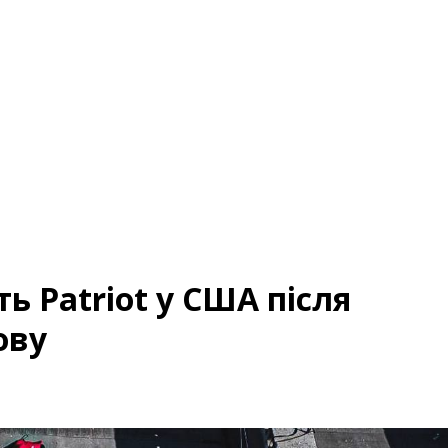
ь Patriot у США після
ову