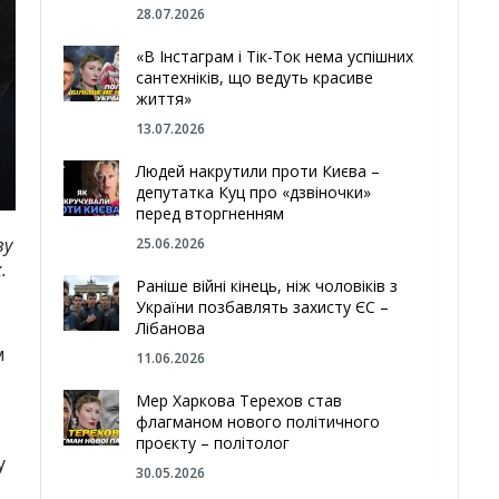
28.07.2026
«В Інстаграм і Тік-Ток нема успішних
сантехніків, що ведуть красиве
життя»
13.07.2026
Людей накрутили проти Києва –
депутатка Куц про «дзвіночки»
перед вторгненням
ву
25.06.2026
.
Раніше війні кінець, ніж чоловіків з
України позбавлять захисту ЄС –
Лібанова
м
11.06.2026
Мер Харкова Терехов став
флагманом нового політичного
проєкту – політолог
у
30.05.2026