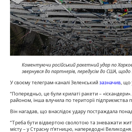
Коментуючи російський ракетний удар по Харков
звернувся до партнерів, передусім до США, щодо 
У своєму телеграм-каналі Зеленський
зазначив
, що
“Попередньо, це були крилаті ракети – «іскандери».
районом, інша влучила по території підприємства 
Він нагадав, що внаслідок удару постраждала пона
“Треба бути відвертою сволотою та зневажати жит
місту – у Страсну пʼятницю, напередодні Великодня.