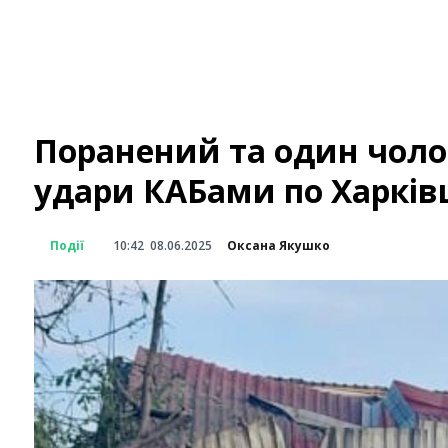
Поранений та один чоло
удари КАБами по Харків
Події
10:42
08.06.2025
Оксана Якушко