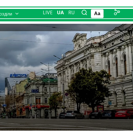
LIVE
UA
RU
розділи
Aa