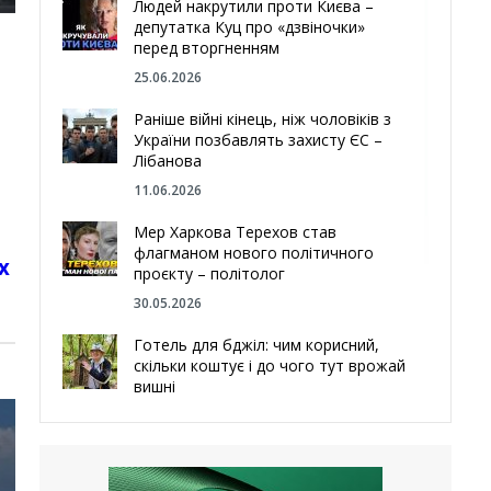
Людей накрутили проти Києва –
депутатка Куц про «дзвіночки»
перед вторгненням
25.06.2026
Раніше війні кінець, ніж чоловіків з
України позбавлять захисту ЄС –
Лібанова
11.06.2026
Мер Харкова Терехов став
флагманом нового політичного
х
проєкту – політолог
30.05.2026
Готель для бджіл: чим корисний,
скільки коштує і до чого тут врожай
вишні
29.05.2026
Ми навіть робили труни – мер
Чугуєва, міста, яке встояло попри