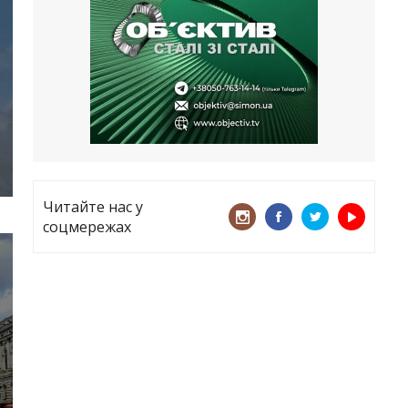
все
21.05.2026
«ТЦК порушує закон? Нехай
платять!» Як завдяки штрафу жінку
виключили з обліку
15.05.2026
Читайте нас у
соцмережах