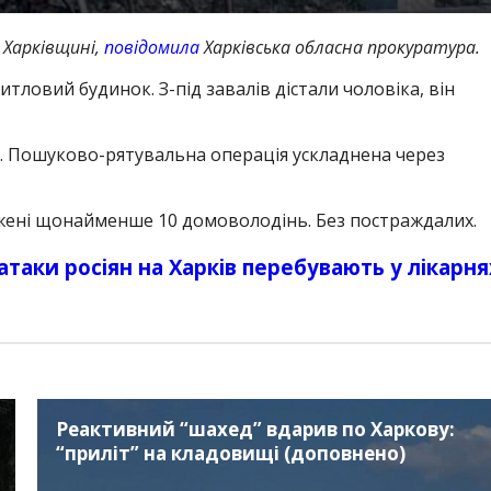
 Харківщині,
повідомила
Харківська обласна прокуратура.
тловий будинок. З-під завалів дістали чоловіка, він
. Пошуково-рятувальна операція ускладнена через
жені щонайменше 10 домоволодінь. Без постраждалих.
атаки росіян на Харків перебувають у лікарня
Реактивний “шахед” вдарив по Харкову:
“приліт” на кладовищі (доповнено)