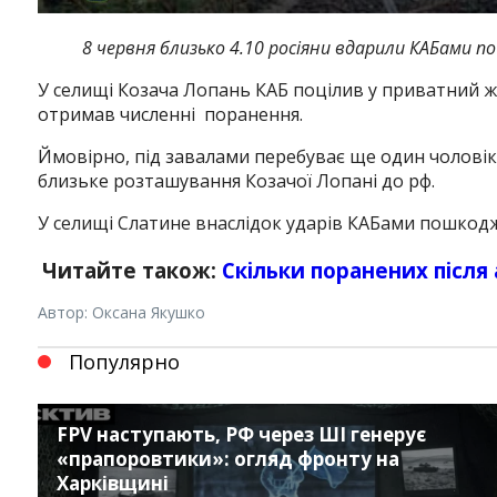
8 червня близько 4.10 росіяни вдарили КАБами по
У селищі Козача Лопань КАБ поцілив у приватний жи
отримав численні поранення.
Ймовірно, під завалами перебуває ще один чоловік
близьке розташування Козачої Лопані до рф.
У селищі Слатине внаслідок ударів КАБами пошкод
Читайте також:
Скільки поранених після 
Автор: Оксана Якушко
Популярно
FPV наступають, РФ через ШІ генерує
«прапоровтики»: огляд фронту на
Харківщині