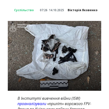
Суспільство
07:26
14.10.2025
Вікторія Яковенко
В Інституті вивчення війни (ISW)
проаналізували
«приліт» ворожого FPV-