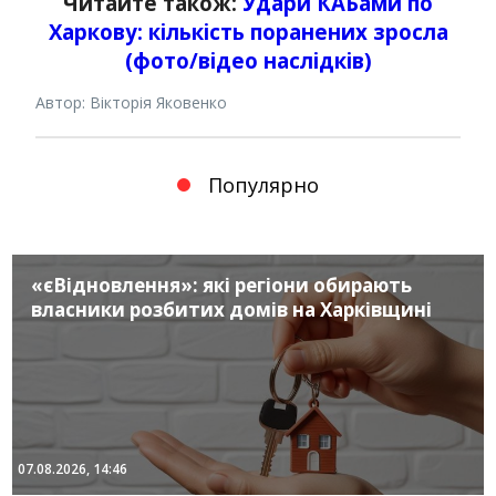
Читайте також:
Удари КАБами по
Харкову: кількість поранених зросла
(фото/відео наслідків)
Автор: Вікторія Яковенко
Популярно
«єВідновлення»: які регіони обирають
власники розбитих домів на Харківщині
07.08.2026, 14:46