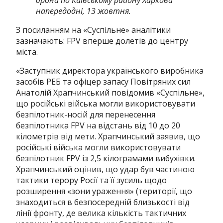
дрона по Київському району Харкова
напередодні, 13 жовтня.
З посиланням на «Суспільне» аналітики
зазначають: FPV вперше долетів до центру
міста.
«Заступник директора українського виробника
засобів РЕБ та офіцер запасу Повітряних сил
Анатолій Храпчинський повідомив «Суспільне»,
що російські війська могли використовувати
безпілотник-носій для перенесення
безпілотника FPV на відстань від 10 до 20
кілометрів від мети. Храпчинський заявив, що
російські війська могли використовувати
безпілотник FPV із 2,5 кілограмами вибухівки.
Храпчинський оцінив, що удар був частиною
тактики терору Росії та її зусиль щодо
розширення «зони ураження» (території, що
знаходиться в безпосередній близькості від
лінії фронту, де велика кількість тактичних