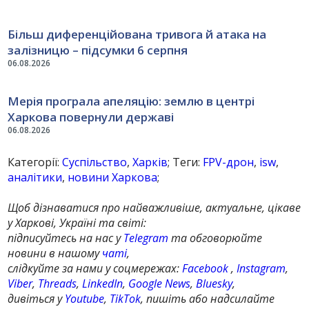
Більш диференційована тривога й атака на
залізницю – підсумки 6 серпня
06.08.2026
Мерія програла апеляцію: землю в центрі
Харкова повернули державі
06.08.2026
Категорії:
Суспільство
,
Харків
; Теги:
FPV-дрон
,
isw
,
аналітики
,
новини Харкова
;
Щоб дізнаватися про найважливіше, актуальне, цікаве
у Харкові, Україні та світі:
підписуйтесь на нас у
Telegram
та обговорюйте
новини в нашому
чаті
,
слідкуйте за нами у соцмережах:
Facebook
,
Instagram
,
Viber
,
Threads
,
LinkedIn
,
Google News
,
Bluesky
,
дивіться у
Youtube
,
TikTok
, пишіть або надсилайте