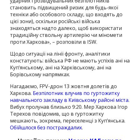
ударних і розвідувальних безпілотників
становить підвищений ризик для будь-якої
техніки або особового складу, що входять до
цієї зони), оскільки російські війська
знаходяться надто далеко, щоб використати
традиційну ствольну артилерію чи міномети
проти Харкова», – розповіли в ISW.
Щодо ситуації на лінії фронту, аналітики
констатують: війська РФ не мають успіхів ані на
Куп’янському, ані на Харківському, ані на
Борівському напрямках.
Нагадаємо, FPV-дрон 13 жовтня долетів до
Харкова.
Безпілотник влучив по гуртожитку
навчального закладу в Київському районі міста
.
Вибух пролунав близько 9:20. Мер Харкова Ігор
Терехов повідомив, що в гуртожитку
мешкають, зокрема, переселенці з Куп’янська.
Обійшлося без постраждалих
.